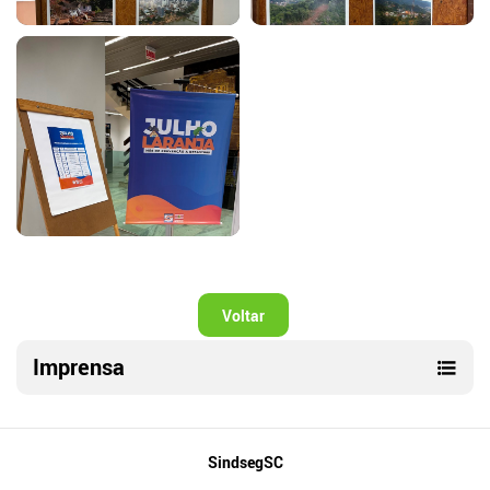
Voltar
Imprensa
Mapa
SindsegSC
do