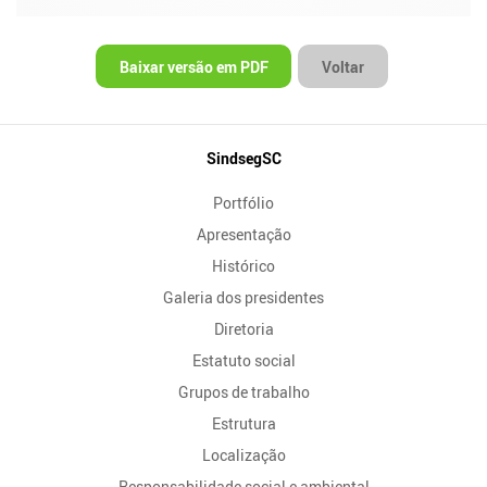
Baixar versão em PDF
Voltar
Mapa
SindsegSC
do
Portfólio
Site
Apresentação
Histórico
Galeria dos presidentes
Diretoria
Estatuto social
Grupos de trabalho
Estrutura
Localização
Responsabilidade social e ambiental