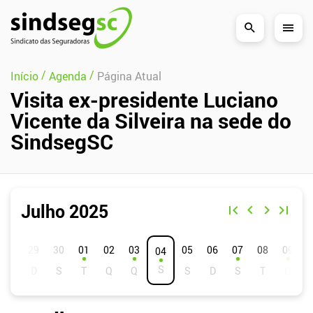
Pular Navegação (s)
/
/
Início
Agenda
Página Atual
Visita ex-presidente Luciano
Vicente da Silveira na sede do
SindsegSC
Julho 2025
D
S
T
Q
Q
S
S
01
02
03
05
06
07
08
09
04