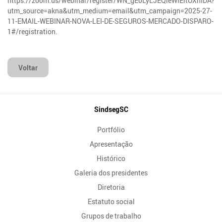
https://zoom.us/webinar/register/WN_gE0LyLJEQleWIEltUXhIDA?
utm_source=akna&utm_medium=email&utm_campaign=2025-27-
11-EMAIL-WEBINAR-NOVA-LEI-DE-SEGUROS-MERCADO-DISPARO-
1#/registration.
Voltar
Mapa
SindsegSC
do
Portfólio
Site
Apresentação
Histórico
Galeria dos presidentes
Diretoria
Estatuto social
Grupos de trabalho