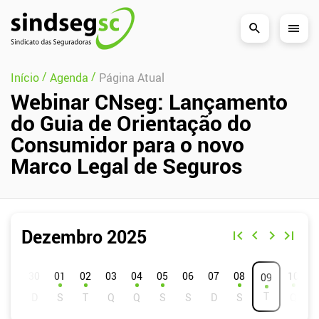
Pular Navegação (s)
/
/
Início
Agenda
Página Atual
Webinar CNseg: Lançamento
do Guia de Orientação do
Consumidor para o novo
Marco Legal de Seguros
Dezembro 2025
D
S
T
Q
Q
S
S
01
02
03
04
05
06
07
08
10
09