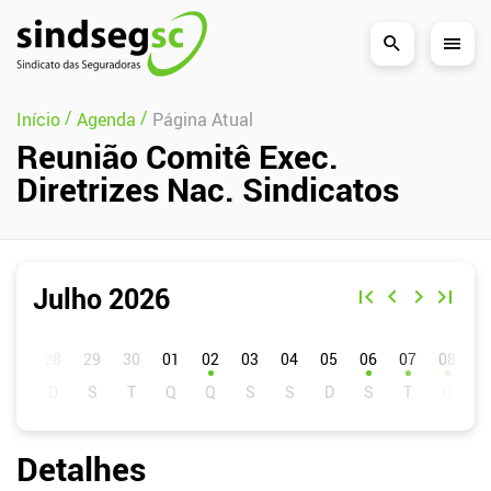
Pular Navegação (s)
/
/
Início
Agenda
Página Atual
Reunião Comitê Exec.
Diretrizes Nac. Sindicatos
Julho 2026
D
S
T
Q
Q
S
S
01
02
03
04
05
06
07
08
0
Detalhes