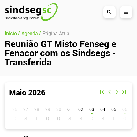
Pular Navegação (s)
/
/
Início
Agenda
Página Atual
Reunião GT Misto Fenseg e
Fenacor com os Sindsegs -
Transferida
Maio 2026
D
S
T
Q
Q
S
S
01
02
03
04
05
06
0