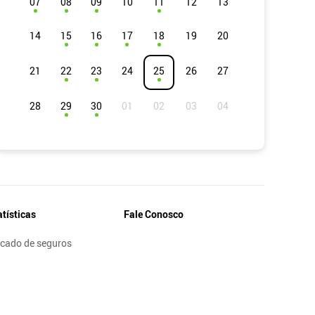
07
08
09
10
11
12
13
14
15
16
17
18
19
20
21
22
23
24
25
26
27
28
29
30
atísticas
Fale Conosco
cado de seguros