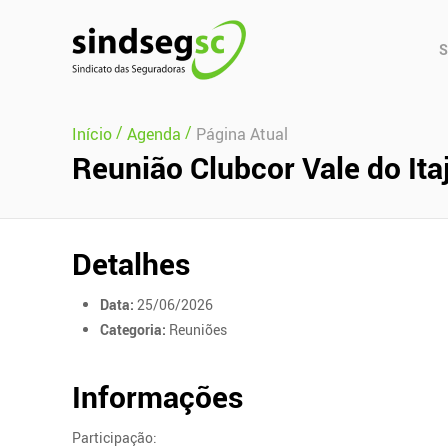
Pular Navegação (s)
Men
S
Prin
/
/
Início
Agenda
Página Atual
Reunião Clubcor Vale do Ita
Detalhes
Data:
25/06/2026
Categoria:
Reuniões
Informações
Participação: