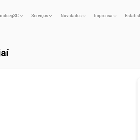
u
indsegSC
Serviços
Novidades
Imprensa
Estatís
cipal
jaí