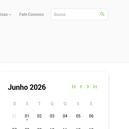
ticas
Fale Conosco
Junho 2026
D
S
T
Q
Q
S
S
01
02
03
04
05
06