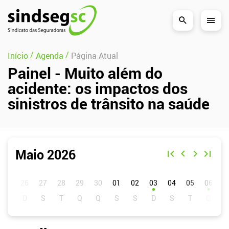
Pular Navegação (s)
/
/
Início
Agenda
Página Atual
Painel - Muito além do
acidente: os impactos dos
sinistros de trânsito na saúde
Maio 2026
D
S
T
Q
Q
S
S
01
02
03
04
05
06
0