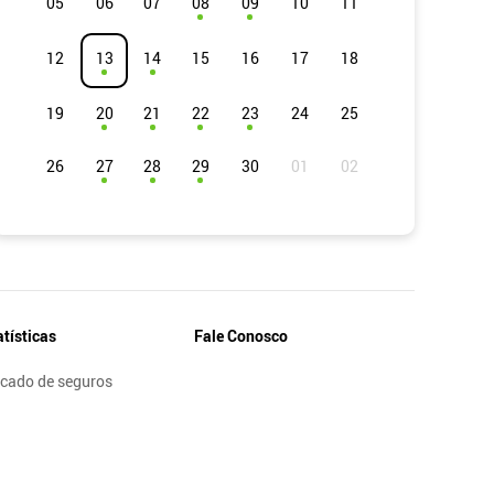
05
06
07
08
09
10
11
12
13
14
15
16
17
18
19
20
21
22
23
24
25
26
27
28
29
30
atísticas
Fale Conosco
cado de seguros