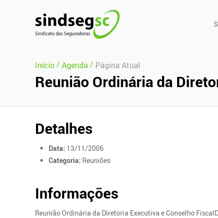
Pular Navegação (s)
Men
S
Prin
/
/
Início
Agenda
Página Atual
Reunião Ordinária da Direto
Detalhes
Data:
13/11/2006
Categoria:
Reuniões
Informações
Reunião Ordinária da Diretoria Executiva e Conselho Fisca