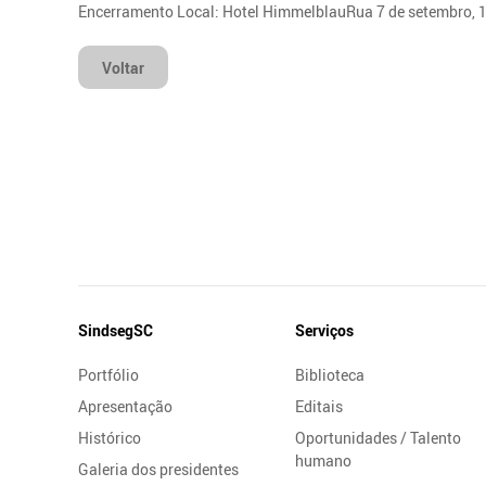
Encerramento Local: Hotel HimmelblauRua 7 de setembro,
Voltar
Mapa
SindsegSC
Serviços
do
Portfólio
Biblioteca
Site
Apresentação
Editais
Histórico
Oportunidades / Talento
humano
Galeria dos presidentes