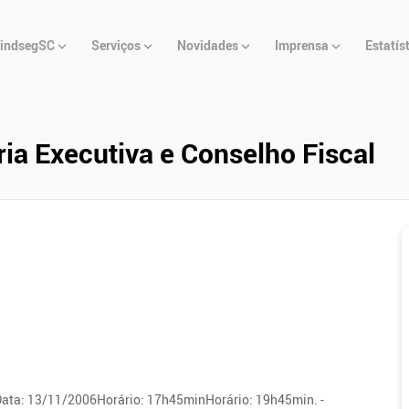
u
indsegSC
Serviços
Novidades
Imprensa
Estatís
cipal
ria Executiva e Conselho Fiscal
lData: 13/11/2006Horário: 17h45minHorário: 19h45min. -