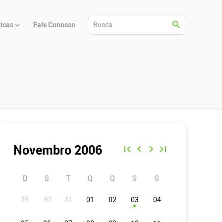
ticas
Fale Conosco
Novembro 2006
D
S
T
Q
Q
S
S
01
02
03
04