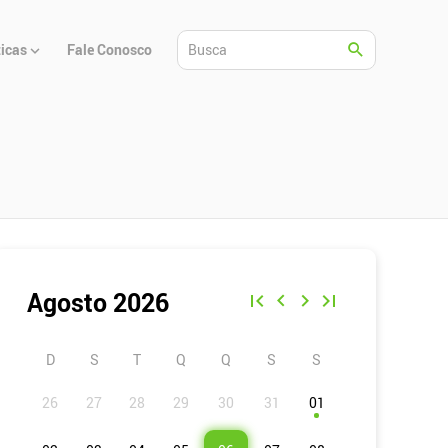
ticas
Fale Conosco
Agosto 2026
D
S
T
Q
Q
S
S
01