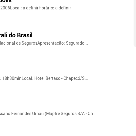
006Local: a definirHorário: a definir
li do Brasil
 Nacional de SegurosApresentação: Segurado...
: 18h30minLocal: Hotel Bertaso - Chapecó/S...
ó
sano Fernandes Urnau (Mapfre Seguros S/A - Ch...