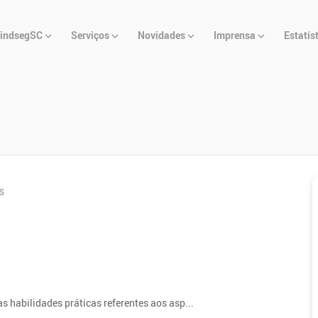
u
indsegSC
Serviços
Novidades
Imprensa
Estatís
cipal
s
s habilidades práticas referentes aos asp...