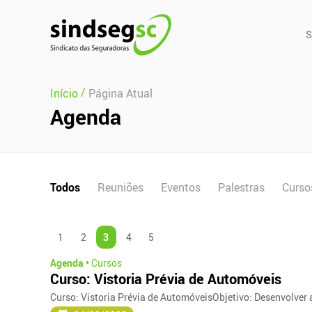
Pular Navegação (s)
Men
S
Prin
/
Início
Página Atual
Agenda
Todos
Reuniões
Eventos
Palestras
Curso
1
2
3
4
5
Agenda •
Cursos
Curso: Vistoria Prévia de Automóveis
Curso: Vistoria Prévia de AutomóveisObjetivo: Desenvolver a