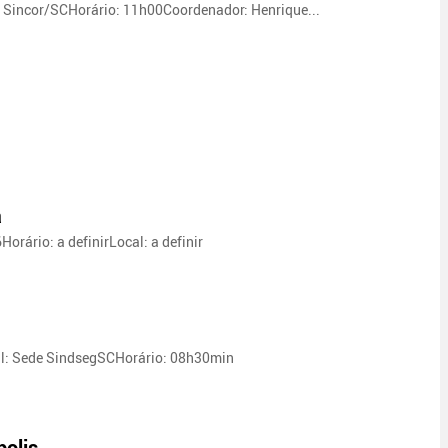
 Sincor/SCHorário: 11h00Coordenador: Henrique...
a
rário: a definirLocal: a definir
l: Sede SindsegSCHorário: 08h30min
polis