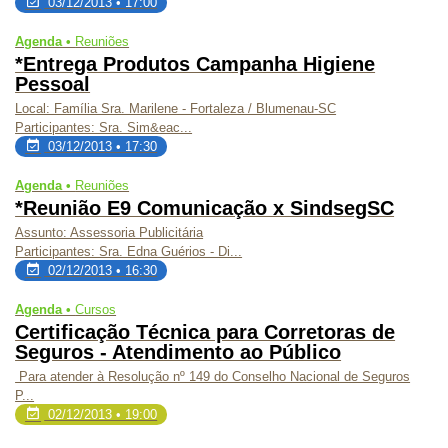
03/12/2013 • 17:00
Agenda •
Reuniões
*Entrega Produtos Campanha Higiene
Pessoal
Local: Família Sra. Marilene - Fortaleza / Blumenau-SC
Participantes: Sra. Sim&eac...
03/12/2013 • 17:30
Agenda •
Reuniões
*Reunião E9 Comunicação x SindsegSC
Assunto: Assessoria Publicitária
Participantes: Sra. Edna Guérios - Di...
02/12/2013 • 16:30
Agenda •
Cursos
Certificação Técnica para Corretoras de
Seguros - Atendimento ao Público
Para atender à Resolução nº 149 do Conselho Nacional de Seguros
P...
02/12/2013 • 19:00