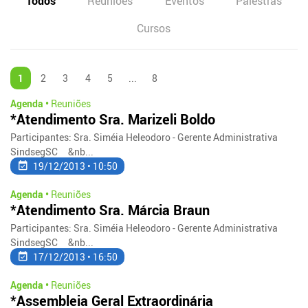
Todos
Reuniões
Eventos
Palestras
Cursos
1
2
3
4
5
...
8
Agenda •
Reuniões
*Atendimento Sra. Marizeli Boldo
Participantes: Sra. Siméia Heleodoro - Gerente Administrativa
SindsegSC &nb...
19/12/2013 • 10:50
Agenda •
Reuniões
*Atendimento Sra. Márcia Braun
Participantes: Sra. Siméia Heleodoro - Gerente Administrativa
SindsegSC &nb...
17/12/2013 • 16:50
Agenda •
Reuniões
*Assembleia Geral Extraordinária