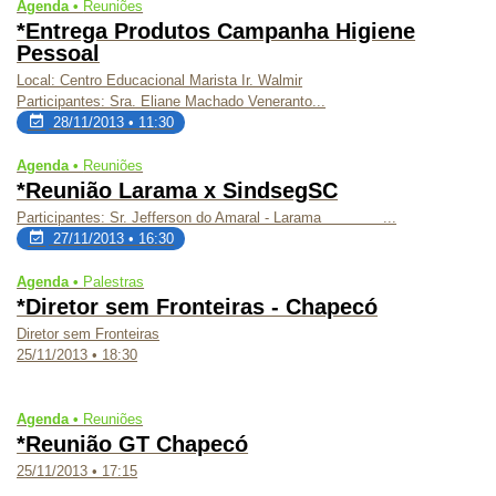
Agenda •
Reuniões
*Entrega Produtos Campanha Higiene
Pessoal
Local: Centro Educacional Marista Ir. Walmir
Participantes: Sra. Eliane Machado Veneranto...
28/11/2013 • 11:30
Agenda •
Reuniões
*Reunião Larama x SindsegSC
Participantes: Sr. Jefferson do Amaral - Larama ...
27/11/2013 • 16:30
Agenda •
Palestras
*Diretor sem Fronteiras - Chapecó
Diretor sem Fronteiras
25/11/2013 • 18:30
Agenda •
Reuniões
*Reunião GT Chapecó
25/11/2013 • 17:15