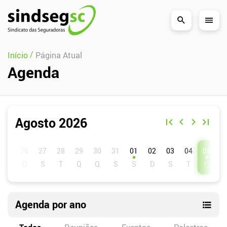
Pular Navegação (s)
/
Início
Página Atual
Agenda
Agosto 2026
D
S
T
Q
Q
S
S
01
02
03
04
05
0
Agenda por ano