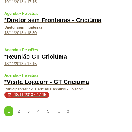
19/11/2013 • 17:15
Agenda •
Palestras
*Diretor sem Fronteiras - Criciúma
Diretor sem Fronteiras
18/11/2013 • 18:30
Agenda •
Reuniões
*Reunião GT Criciúma
18/11/2013 • 17:15
Agenda •
Palestras
*Visita Lojacorr - GT Criciúma
Participantes:
Sr. Péricles Barcellos - Lojacorr ...
18/11/2013 • 17:15
1
2
3
4
5
...
8