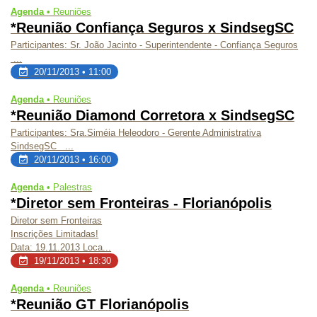
Agenda •
Reuniões
*Reunião Confiança Seguros x SindsegSC
Participantes:
Sr. João Jacinto - Superintendente - Confiança Seguros
...
20/11/2013 • 11:00
Agenda •
Reuniões
*Reunião Diamond Corretora x SindsegSC
Participantes:
Sra.Siméia Heleodoro - Gerente Administrativa
SindsegSC ...
20/11/2013 • 16:00
Agenda •
Palestras
*Diretor sem Fronteiras - Florianópolis
Diretor sem Fronteiras
Inscrições Limitadas!
Data: 19.11.2013 Loca...
19/11/2013 • 18:30
Agenda •
Reuniões
*Reunião GT Florianópolis