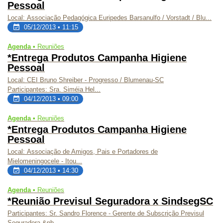
Pessoal
Local: Associação Pedagógica Euripedes Barsanulfo / Vorstadt / Blu...
05/12/2013 • 11:15
Agenda •
Reuniões
*Entrega Produtos Campanha Higiene
Pessoal
Local: CEI Bruno Shreiber - Progresso / Blumenau-SC
Participantes: Sra. Siméia Hel...
04/12/2013 • 09:00
Agenda •
Reuniões
*Entrega Produtos Campanha Higiene
Pessoal
Local: Associação de Amigos, Pais e Portadores de
Mielomeningocele - Itou...
04/12/2013 • 14:30
Agenda •
Reuniões
*Reunião Previsul Seguradora x SindsegSC
Participantes: Sr. Sandro Florence - Gerente de Subscrição Previsul
Seguradora &nb...