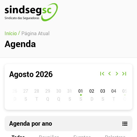
Pular Navegação (s)
/
Início
Página Atual
Agenda
Agosto 2026
D
S
T
Q
Q
S
S
01
02
03
04
05
0
Agenda por ano