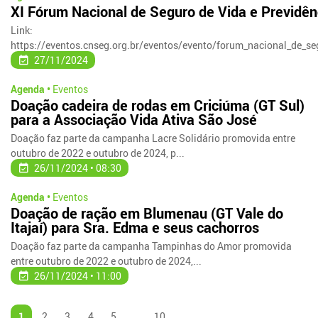
XI Fórum Nacional de Seguro de Vida e Previdên
Link:
https://eventos.cnseg.org.br/eventos/evento/forum_nacional_de_seg
27/11/2024
Agenda •
Eventos
Doação cadeira de rodas em Criciúma (GT Sul)
para a Associação Vida Ativa São José
Doação faz parte da campanha Lacre Solidário promovida entre
outubro de 2022 e outubro de 2024, p...
26/11/2024 • 08:30
Agenda •
Eventos
Doação de ração em Blumenau (GT Vale do
Itajaí) para Sra. Edma e seus cachorros
Doação faz parte da campanha Tampinhas do Amor promovida
entre outubro de 2022 e outubro de 2024,...
26/11/2024 • 11:00
1
2
3
4
5
...
10