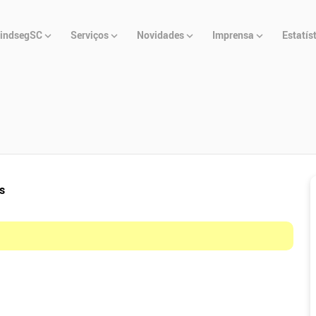
u
indsegSC
Serviços
Novidades
Imprensa
Estatís
cipal
s