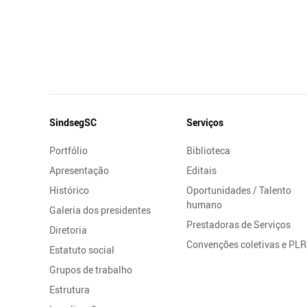
Mapa
SindsegSC
Serviços
do
Portfólio
Biblioteca
Site
Apresentação
Editais
Histórico
Oportunidades / Talento
humano
Galeria dos presidentes
Prestadoras de Serviços
Diretoria
Convenções coletivas e PLR
Estatuto social
Grupos de trabalho
Estrutura