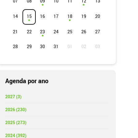
07
08
09
10
11
12
13
14
15
16
17
18
19
20
21
22
23
24
25
26
27
28
29
30
31
Agenda por ano
2027 (3)
2026 (230)
2025 (273)
2024 (392)