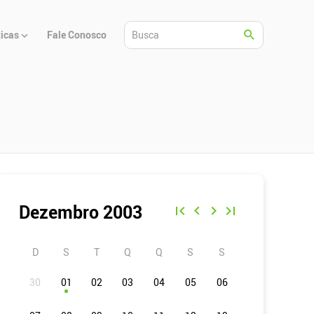
ticas
Fale Conosco
Dezembro 2003
D
S
T
Q
Q
S
S
01
02
03
04
05
06