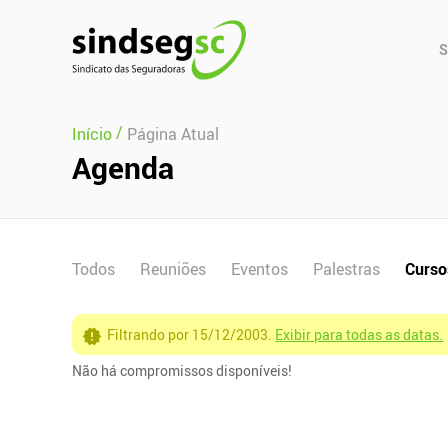
Pular Navegação (s)
Men
S
Prin
/
Início
Página Atual
Agenda
Todos
Reuniões
Eventos
Palestras
Curso
Filtrando por 15/12/2003.
Exibir para todas as datas.
Não há compromissos disponíveis!