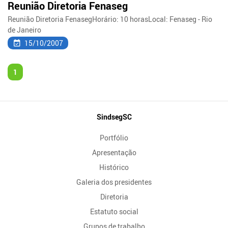
Reunião Diretoria Fenaseg
Reunião Diretoria FenasegHorário: 10 horasLocal: Fenaseg - Rio
de Janeiro
15/10/2007
1
Mapa
SindsegSC
do
Portfólio
Site
Apresentação
Histórico
Galeria dos presidentes
Diretoria
Estatuto social
Grupos de trabalho