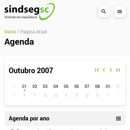
Pular Navegação (s)
/
Início
Página Atual
Agenda
Outubro 2007
D
S
T
Q
Q
S
S
01
02
03
04
05
06
07
08
09
10
1
Agenda por ano