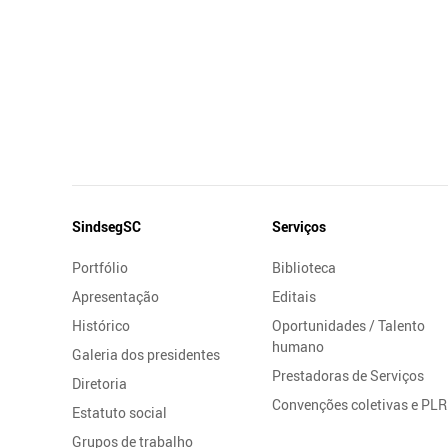
Mapa
SindsegSC
Serviços
do
Portfólio
Biblioteca
Site
Apresentação
Editais
Histórico
Oportunidades / Talento
humano
Galeria dos presidentes
Prestadoras de Serviços
Diretoria
Convenções coletivas e PLR
Estatuto social
Grupos de trabalho