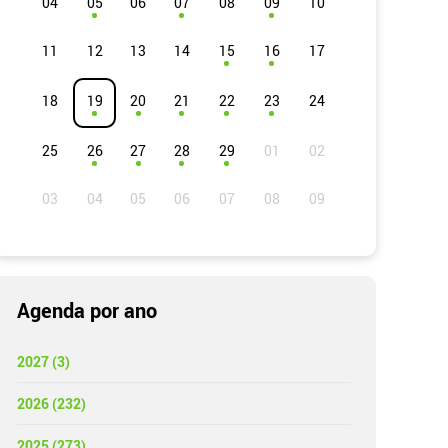
04
05
06
07
08
09
10
11
12
13
14
15
16
17
18
19
20
21
22
23
24
25
26
27
28
29
Agenda por ano
2027 (3)
2026 (232)
2025 (273)