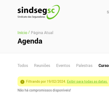
Pular Navegação (s)
Men
S
Prin
/
Início
Página Atual
Agenda
Todos
Reuniões
Eventos
Palestras
Curso
Filtrando por 19/02/2024.
Exibir para todas as datas.
Não há compromissos disponíveis!