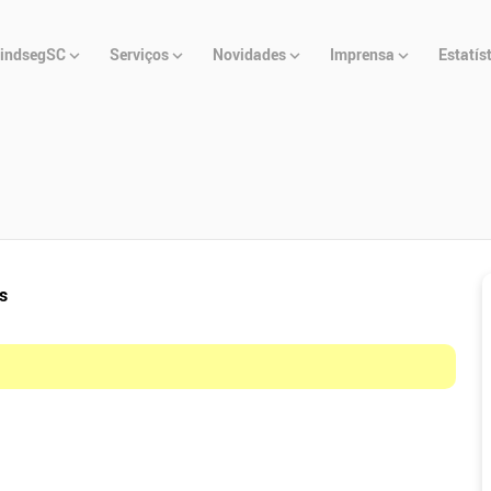
u
indsegSC
Serviços
Novidades
Imprensa
Estatís
cipal
s