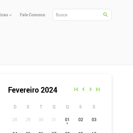
ticas
Fale Conosco
Fevereiro 2024
D
S
T
Q
Q
S
S
01
02
03