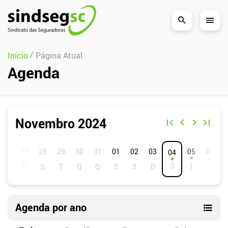
Pular Navegação (s)
/
Início
Página Atual
Agenda
Novembro 2024
D
S
T
Q
Q
S
S
01
02
03
05
06
04
Agenda por ano