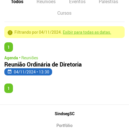
Todos
Reuniões
Eventos
Palestras
Cursos
Filtrando por 04/11/2024.
Exibir para todas as datas.
1
Agenda •
Reuniões
Reunião Ordinária de Diretoria
04/11/2024 • 13:30
1
Mapa
SindsegSC
do
Portfólio
Site