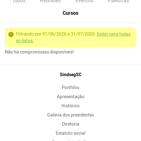
Todos
Reuniões
Eventos
Palestras
Cursos
Filtrando por 01/06/2026 à 31/07/2026.
Exibir para todas
as datas.
Não há compromissos disponíveis!
Mapa
SindsegSC
do
Portfólio
Site
Apresentação
Histórico
Galeria dos presidentes
Diretoria
Estatuto social