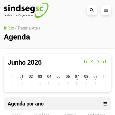
Pular Navegação (s)
/
Início
Página Atual
Agenda
Junho 2026
D
S
T
Q
Q
S
S
01
02
03
04
05
06
07
08
09
10
1
Agenda por ano