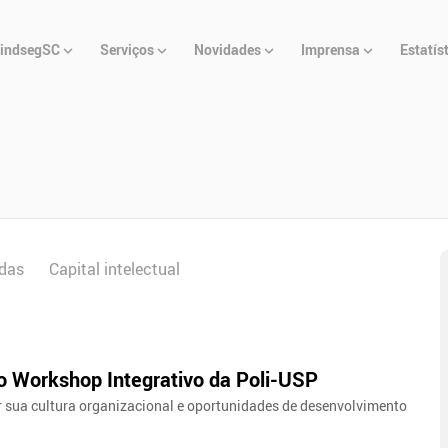
u
indsegSC
Serviços
Novidades
Imprensa
Estatís
cipal
das
Capital intelectual
ao Workshop Integrativo da Poli-USP
sua cultura organizacional e oportunidades de desenvolvimento