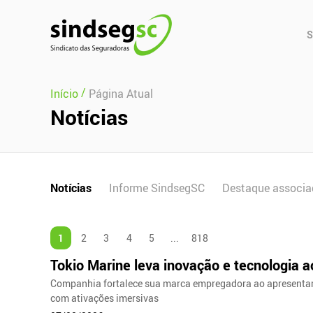
Pular Navegação (s)
Men
S
Prin
/
Início
Página Atual
Notícias
Notícias
Informe SindsegSC
Destaque associa
1
2
3
4
5
...
818
Tokio Marine leva inovação e tecnologia 
Companhia fortalece sua marca empregadora ao apresentar 
com ativações imersivas