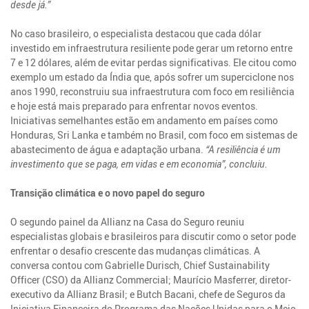
desde já.”
No caso brasileiro, o especialista destacou que cada dólar
investido em infraestrutura resiliente pode gerar um retorno entre
7 e 12 dólares, além de evitar perdas significativas. Ele citou como
exemplo um estado da Índia que, após sofrer um superciclone nos
anos 1990, reconstruiu sua infraestrutura com foco em resiliência
e hoje está mais preparado para enfrentar novos eventos.
Iniciativas semelhantes estão em andamento em países como
Honduras, Sri Lanka e também no Brasil, com foco em sistemas de
abastecimento de água e adaptação urbana.
“A resiliência é um
investimento que se paga, em vidas e em economia”, concluiu.
Transição climática e o novo papel do seguro
O segundo painel da Allianz na Casa do Seguro reuniu
especialistas globais e brasileiros para discutir como o setor pode
enfrentar o desafio crescente das mudanças climáticas. A
conversa contou com Gabrielle Durisch, Chief Sustainability
Officer (CSO) da Allianz Commercial; Maurício Masferrer, diretor-
executivo da Allianz Brasil; e Butch Bacani, chefe de Seguros da
Iniciativa Financeira do Programa das Nações Unidas para o Meio