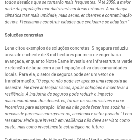
todos desafios que se tornarão mais frequentes. “Até 2050, a maior
parte da população mundial viverá em áreas urbanas. A mudança
climática traz mais umidade, mais secas, enchentes e contaminação
de rios. Precisamos construir cidades que evoluam e se adaptem.”
Soluções concretas
Lena citou exemplos de soluções concretas: Singapura reduziu
áreas de enchente de 3 mil hectares por meio de engenharia
avançada, enquanto Notre Dame investiu em infraestrutura verde
e retenção de água com a participação ativa das comunidades
locais. Para ela, o setor de seguros pode ser um vetor de
transformação. “
O seguro não pode ser apenas uma resposta ao
desastre. Ele deve antecipar riscos, apoiar soluções e incentivar a
resiliência. A indústria de seguros pode reduzir o impacto
macroeconômico dos desastres, tornar os riscos visíveis e criar
incentivos para adaptação. Mas ela não pode fazer isso sozinha —
precisa de parcerias com governos, academia e setor privado.” Lena
ressaltou ainda que investir em resiliência não deve ser visto como
custo, mas como investimento estratégico no futuro.
O diretor executivo da Allianz Brasil, Fábio Morita, afirmou que a