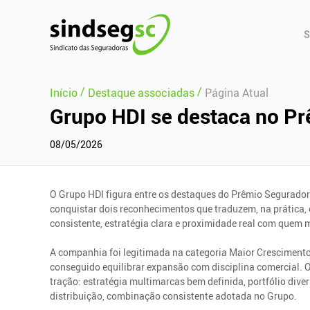
Pular Navegação (s)
Men
S
Prin
/
/
Início
Destaque associadas
Página Atual
Grupo HDI se destaca no Prê
08/05/2026
O Grupo HDI figura entre os destaques do Prêmio Segurador 
conquistar dois reconhecimentos que traduzem, na prática
consistente, estratégia clara e proximidade real com quem m
A companhia foi legitimada na categoria Maior Crescimento
conseguido equilibrar expansão com disciplina comercial.
tração: estratégia multimarcas bem definida, portfólio div
distribuição, combinação consistente adotada no Grupo.