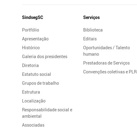
Mapa
SindsegSC
Serviços
do
Portfólio
Biblioteca
Site
Apresentação
Editais
Histórico
Oportunidades / Talento
humano
Galeria dos presidentes
Prestadoras de Serviços
Diretoria
Convenções coletivas e PLR
Estatuto social
Grupos de trabalho
Estrutura
Localização
Responsabilidade social e
ambiental
Associadas