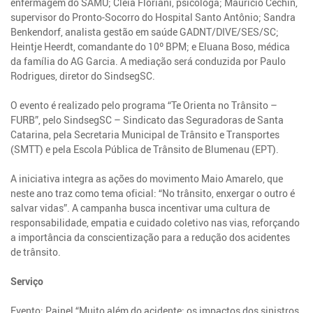
enfermagem do SAMU; Cléia Floriani, psicóloga; Maurício Cechin,
supervisor do Pronto-Socorro do Hospital Santo Antônio; Sandra
Benkendorf, analista gestão em saúde GADNT/DIVE/SES/SC;
Heintje Heerdt, comandante do 10º BPM; e Eluana Boso, médica
da família do AG Garcia. A mediação será conduzida por Paulo
Rodrigues, diretor do SindsegSC.
O evento é realizado pelo programa “Te Orienta no Trânsito –
FURB”, pelo SindsegSC – Sindicato das Seguradoras de Santa
Catarina, pela Secretaria Municipal de Trânsito e Transportes
(SMTT) e pela Escola Pública de Trânsito de Blumenau (EPT).
A iniciativa integra as ações do movimento Maio Amarelo, que
neste ano traz como tema oficial: “No trânsito, enxergar o outro é
salvar vidas”. A campanha busca incentivar uma cultura de
responsabilidade, empatia e cuidado coletivo nas vias, reforçando
a importância da conscientização para a redução dos acidentes
de trânsito.
Serviço
Evento: Painel “Muito além do acidente: os impactos dos sinistros