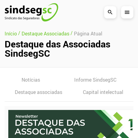
Pular Navegação (s)
/
/
Início
Destaque Associadas
Página Atual
Destaque das Associadas
SindsegSC
Notícias
Informe SindsegSC
Destaque associadas
Capital intelectual