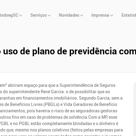
u
indsegSC
Serviços
Novidades
Imprensa
Estatís
cipal
o uso de plano de previdência com
m" abriram espaço para que a Superintendência de Seguros
 do superintendente René Garcia: o de possibilitar que as
arantias em financiamentos imobiliários. Segundo Garcia, sem a
s de Benefícios Livres (PBGLs) e Vida Geradores de Benefício
inanciamentos, pois haveria o risco de as seguradoras gestoras
outros fins em caso de problemas de solvência.Com a MP, esse
 VGBL e no PGBL estão completamente blindadas e o dinheiro é
ndo que, mesmo nos planos coletivos (feitos pelas empresas para