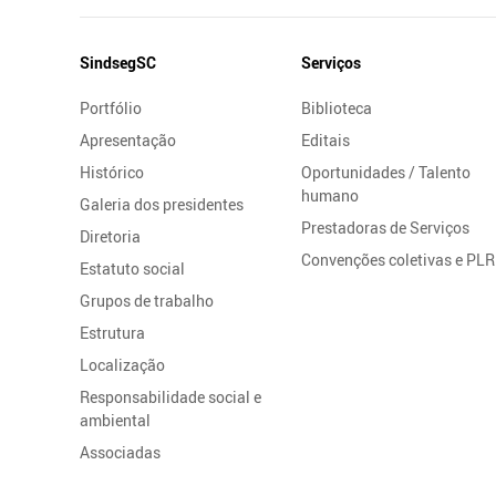
Mapa
SindsegSC
Serviços
do
Portfólio
Biblioteca
Site
Apresentação
Editais
Histórico
Oportunidades / Talento
humano
Galeria dos presidentes
Prestadoras de Serviços
Diretoria
Convenções coletivas e PLR
Estatuto social
Grupos de trabalho
Estrutura
Localização
Responsabilidade social e
ambiental
Associadas