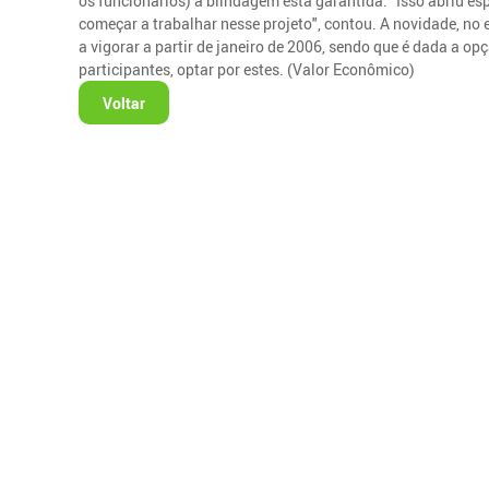
os funcionários) a blindagem está garantida. "Isso abriu e
começar a trabalhar nesse projeto", contou. A novidade, no
a vigorar a partir de janeiro de 2006, sendo que é dada a o
participantes, optar por estes. (Valor Econômico)
Voltar