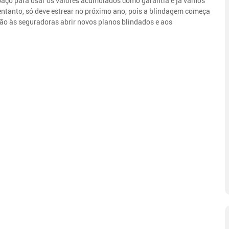
spaço para usar os valores acumulados como garantia e já vamos
 entanto, só deve estrear no próximo ano, pois a blindagem começa
pção às seguradoras abrir novos planos blindados e aos