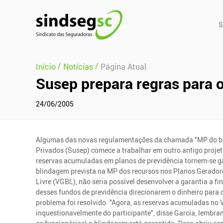
Pular Navegação (s)
Men
S
Prin
/
/
Início
Notícias
Página Atual
Susep prepara regras para 
24/06/2005
Algumas das novas regulamentações da chamada "MP do be
Privados (Susep) comece a trabalhar em outro antigo projeto
reservas acumuladas em planos de previdência tornem-se g
blindagem prevista na MP dos recursos nos Planos Geradore
Livre (VGBL), não seria possível desenvolver a garantia a f
desses fundos de previdência direcionarem o dinheiro para 
problema foi resolvido. "Agora, as reservas acumuladas no
inquestionavelmente do participante", disse Garcia, lembra