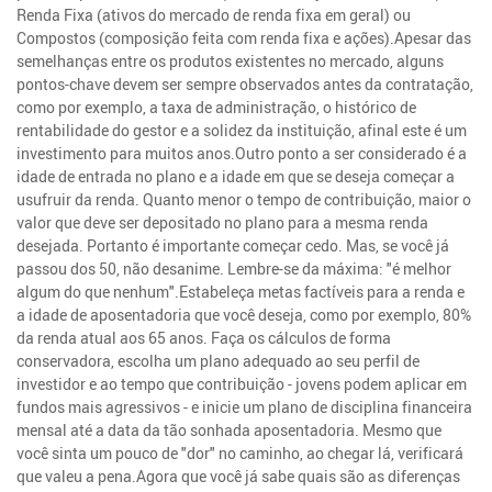
Renda Fixa (ativos do mercado de renda fixa em geral) ou
Compostos (composição feita com renda fixa e ações).Apesar das
semelhanças entre os produtos existentes no mercado, alguns
pontos-chave devem ser sempre observados antes da contratação,
como por exemplo, a taxa de administração, o histórico de
rentabilidade do gestor e a solidez da instituição, afinal este é um
investimento para muitos anos.Outro ponto a ser considerado é a
idade de entrada no plano e a idade em que se deseja começar a
usufruir da renda. Quanto menor o tempo de contribuição, maior o
valor que deve ser depositado no plano para a mesma renda
desejada. Portanto é importante começar cedo. Mas, se você já
passou dos 50, não desanime. Lembre-se da máxima: "é melhor
algum do que nenhum".Estabeleça metas factíveis para a renda e
a idade de aposentadoria que você deseja, como por exemplo, 80%
da renda atual aos 65 anos. Faça os cálculos de forma
conservadora, escolha um plano adequado ao seu perfil de
investidor e ao tempo que contribuição - jovens podem aplicar em
fundos mais agressivos - e inicie um plano de disciplina financeira
mensal até a data da tão sonhada aposentadoria. Mesmo que
você sinta um pouco de "dor" no caminho, ao chegar lá, verificará
que valeu a pena.Agora que você já sabe quais são as diferenças