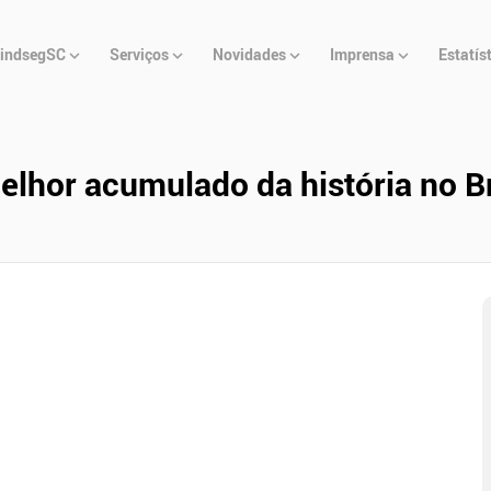
u
indsegSC
Serviços
Novidades
Imprensa
Estatís
cipal
elhor acumulado da história no Br