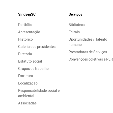
Mapa
SindsegSC
Serviços
do
Portfólio
Biblioteca
Site
Apresentação
Editais
Histórico
Oportunidades / Talento
humano
Galeria dos presidentes
Prestadoras de Serviços
Diretoria
Convenções coletivas e PLR
Estatuto social
Grupos de trabalho
Estrutura
Localização
Responsabilidade social e
ambiental
Associadas