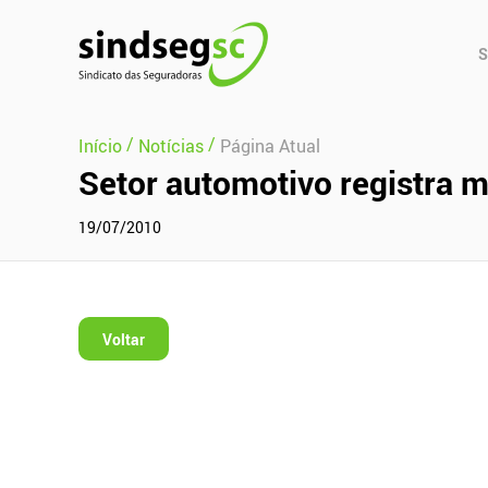
Pular Navegação (s)
Men
S
Prin
/
/
Início
Notícias
Página Atual
Setor automotivo registra m
19/07/2010
Voltar