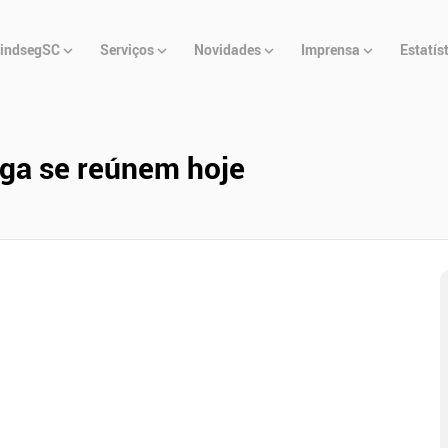
u
indsegSC
Serviços
Novidades
Imprensa
Estatís
cipal
ega se reúnem hoje