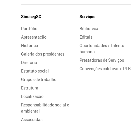
Mapa
SindsegSC
Serviços
do
Portfólio
Biblioteca
Site
Apresentação
Editais
Histórico
Oportunidades / Talento
humano
Galeria dos presidentes
Prestadoras de Serviços
Diretoria
Convenções coletivas e PLR
Estatuto social
Grupos de trabalho
Estrutura
Localização
Responsabilidade social e
ambiental
Associadas