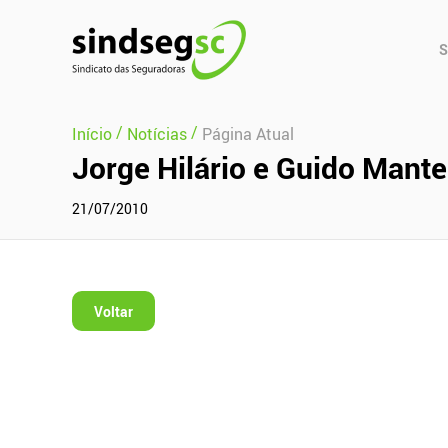
Pular Navegação (s)
Men
S
Prin
/
/
Início
Notícias
Página Atual
Jorge Hilário e Guido Mant
21/07/2010
Voltar