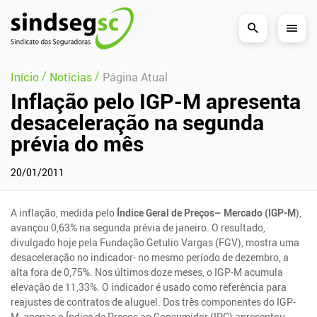
Pular Navegação (s)
/
/
Início
Notícias
Página Atual
Inflação pelo IGP-M apresenta
desaceleração na segunda
prévia do mês
20/01/2011
A inflação, medida pelo
Índice Geral de Preços– Mercado (IGP-M
),
avançou 0,63% na segunda prévia de janeiro. O resultado,
divulgado hoje pela Fundação Getulio Vargas (FGV), mostra uma
desaceleração no indicador- no mesmo período de dezembro, a
alta fora de 0,75%. Nos últimos doze meses, o IGP-M acumula
elevação de 11,33%. O indicador é usado como referência para
reajustes de contratos de aluguel. Dos três componentes do IGP-
M, apenas o Índice de Preços ao Consumidor (IPC) apresentou