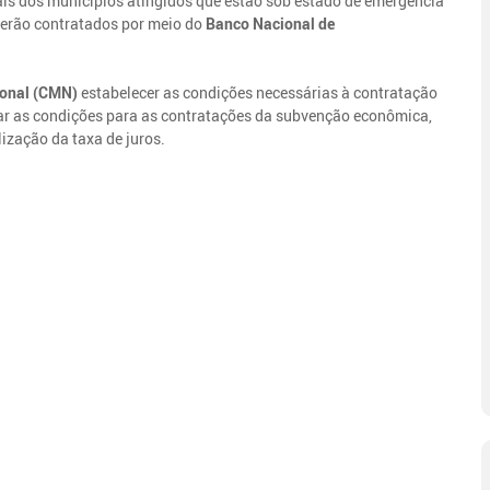
is dos municípios atingidos que estão sob estado de emergência
 serão contratados por meio do
Banco Nacional de
ional (CMN)
estabelecer as condições necessárias à contratação
ar as condições para as contratações da subvenção econômica,
zação da taxa de juros.