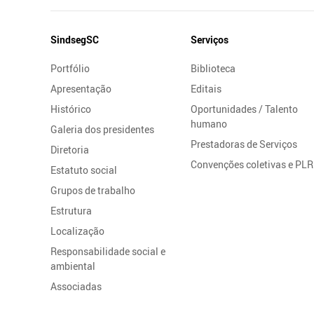
Mapa
SindsegSC
Serviços
do
Portfólio
Biblioteca
Site
Apresentação
Editais
Histórico
Oportunidades / Talento
humano
Galeria dos presidentes
Prestadoras de Serviços
Diretoria
Convenções coletivas e PLR
Estatuto social
Grupos de trabalho
Estrutura
Localização
Responsabilidade social e
ambiental
Associadas