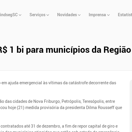
u
indsegSC
Serviços
Novidades
Imprensa
Estatís
cipal
R$ 1 bi para municípios da Regiã
ro em ajuda emergencial às vítimas da catástrofe decorrente das
o das cidades de Nova Friburgo, Petrópolis, Teresópolis, entre
blicou hoje (21) medida provisória da presidenta Dilma Rousseff que
ontratados até 31 de dezembro, a fim de repor capital de giro e