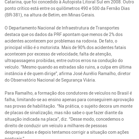
Catarina, que foi concedido à Autopista Litoral Sul em 2008. Outro
ponto crítico está entre os quilômetros 490 e 500 da Fernão Dias
(BR-381), na altura de Betim, em Minas Gerais.
O Departamento Nacional de Infraestrutura de Transportes
destaca que os dados da PRF apontam que menos de 2% dos
acidentes acontecem por problemas na rodovia. De fato, o
principal vilão é o motorista. Mais de 90% dos acidentes fatais
acontecem por excesso de velocidade, falta de atenção,
ultrapassagens proibidas, entre outros erros na condução do
veículo. “Mesmo quando as estradas são ruins, a culpa em última
instância é de quem dirige”, afirma José Aurélio Ramalho, diretor
do Observatório Nacional de Segurança Viária.
Para Ramalho, a formação dos condutores de veículos no Brasil é
falha, limitando-se ao ensino apenas para conseguirem aprovação
nas provas de habilitação. “Na prática, o sujeito decora um monte
de placas de sinalização, mas não sabe o que fazer diante da
situação indicada na placa”, diz. “Desse modo, concedemos o
direito de conduzir um veículo a milhares de pessoas
despreparadas e depois tentamos corrigir a situação com ações
pontuais.”