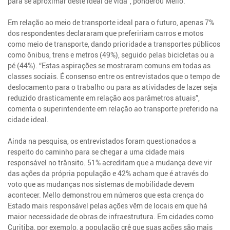
para se aproximar deste ideal de vida”, ponderou Mello.
Em relação ao meio de transporte ideal para o futuro, apenas 7%
dos respondentes declararam que prefeririam carros e motos
como meio de transporte, dando prioridade a transportes públicos
como ônibus, trens e metros (49%), seguido pelas bicicletas ou a
pé (44%). “Estas aspirações se mostraram comuns em todas as
classes sociais. É consenso entre os entrevistados que o tempo de
deslocamento para o trabalho ou para as atividades de lazer seja
reduzido drasticamente em relação aos parâmetros atuais”,
comenta o superintendente em relação ao transporte preferido na
cidade ideal.
Ainda na pesquisa, os entrevistados foram questionados a
respeito do caminho para se chegar a uma cidade mais
responsável no trânsito. 51% acreditam que a mudança deve vir
das ações da própria população e 42% acham que é através do
voto que as mudanças nos sistemas de mobilidade devem
acontecer. Mello demonstrou em números que esta crença do
Estado mais responsável pelas ações vêm de locais em que há
maior necessidade de obras de infraestrutura. Em cidades como
Curitiba, por exemplo, a população crê que suas ações são mais