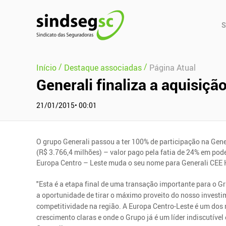
Pular Navegação (s)
Men
S
Prin
/
/
Início
Destaque associadas
Página Atual
Generali finaliza a aquisiç
21/01/2015• 00:01
O grupo Generali passou a ter 100% de participação na Gen
(R$ 3.766,4 milhões) – valor pago pela fatia de 24% em pod
Europa Centro – Leste muda o seu nome para Generali CEE 
"Esta é a etapa final de uma transação importante para o G
a oportunidade de tirar o máximo proveito do nosso investi
competitividade na região. A Europa Centro-Leste é um dos
crescimento claras e onde o Grupo já é um líder indiscutíve