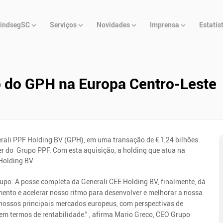
u
indsegSC
Serviços
Novidades
Imprensa
Estatís
cipal
ão do GPH na Europa Centro-Leste
erali PPF Holding BV (GPH), em uma transação de € 1,24 bilhões
er do Grupo PPF. Com esta aquisição, a holding que atua na
Holding BV.
rupo. A posse completa da Generali CEE Holding BV, finalmente, dá
mento e acelerar nosso ritmo para desenvolver e melhorar a nossa
 nossos principais mercados europeus, com perspectivas de
l em termos de rentabilidade." , afirma Mario Greco, CEO Grupo