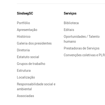
Mapa
SindsegSC
Serviços
do
Portfólio
Biblioteca
Site
Apresentação
Editais
Histórico
Oportunidades / Talento
humano
Galeria dos presidentes
Prestadoras de Serviços
Diretoria
Convenções coletivas e PLR
Estatuto social
Grupos de trabalho
Estrutura
Localização
Responsabilidade social e
ambiental
Associadas