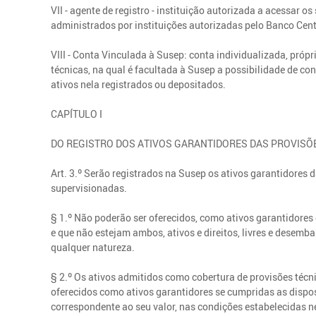
VII - agente de registro - instituição autorizada a acessar os
administrados por instituições autorizadas pelo Banco Centr
VIII - Conta Vinculada à Susep: conta individualizada, própr
técnicas, na qual é facultada à Susep a possibilidade de c
ativos nela registrados ou depositados.
CAPÍTULO I
DO REGISTRO DOS ATIVOS GARANTIDORES DAS PROVISÕ
Art. 3.º Serão registrados na Susep os ativos garantidores 
supervisionadas.
§ 1.º Não poderão ser oferecidos, como ativos garantidores 
e que não estejam ambos, ativos e direitos, livres e desemb
qualquer natureza.
§ 2.º Os ativos admitidos como cobertura de provisões téc
oferecidos como ativos garantidores se cumpridas as dispos
correspondente ao seu valor, nas condições estabelecidas n