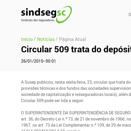
Pular Navegação (s)
Men
S
Prin
/
/
Início
Notícias
Página Atual
Circular 509 trata do depósi
26/01/2015• 00:01
A Susep publicou, nesta sexta-feira, 23, circular que trata d
provisões técnicas e dos fundos das sociedades supervision
sociedade de capitalização e resseguradoras locais), além 
Circular 509 pode ser lida a seguir:
O SUPERINTENDENTE DA SUPERINTENDÊNCIA DE SEGUROS PRIV
art. 36, do Decreto-Lei n.º 73, de 21 de novembro de 1966; no 
1967; no art. 73 da Lei Complementar n.º 109, de 29 de mai