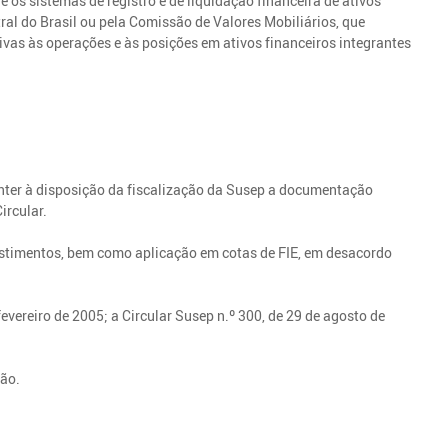
 os sistemas de registro e de liquidação financeira de ativos
ral do Brasil ou pela Comissão de Valores Mobiliários, que
vas às operações e às posições em ativos financeiros integrantes
nter à disposição da fiscalização da Susep a documentação
ircular.
estimentos, bem como aplicação em cotas de FIE, em desacordo
fevereiro de 2005; a Circular Susep n.º 300, de 29 de agosto de
ção.