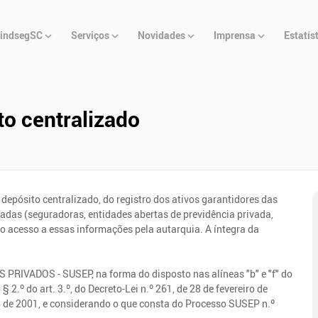
u
indsegSC
Serviços
Novidades
Imprensa
Estatís
cipal
to centralizado
o depósito centralizado, do registro dos ativos garantidores das
adas (seguradoras, entidades abertas de previdência privada,
do acesso a essas informações pela autarquia. A íntegra da
ADOS - SUSEP, na forma do disposto nas alíneas "b" e "f" do
§ 2.º do art. 3.º, do Decreto-Lei n.º 261, de 28 de fevereiro de
o de 2001, e considerando o que consta do Processo SUSEP n.º