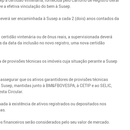
 a certidão vintenária, fornecida pelo Cartório de Registro Geral
e a efetiva vinculação do bem à Susep.
s deverá ser encaminhada à Susep a cada 2 (dois) anos contados da
ertidão vintenária ou de ônus reais, a supervisionada deverá
 da data da inclusão no novo registro, uma nova certidão
 de provisões técnicas os imóveis cuja situação perante a Susep
 assegurar que os ativos garantidores de provisões técnicas
à Susep, mantidas junto à BM&FBOVESPA, à CETIP e ao SELIC,
sta Circular.
nada à existência de ativos registrados ou depositados nos
cas.
vos financeiros serão considerados pelo seu valor de mercado.