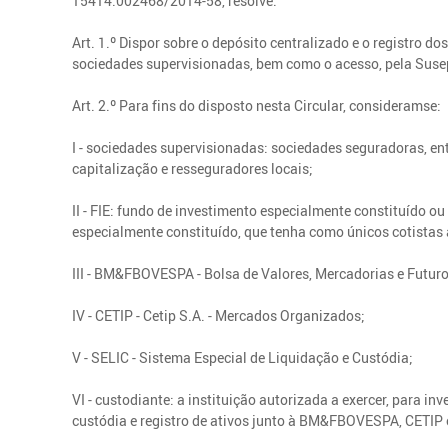
15414.002468/2014-58, resolve:
Art. 1.º Dispor sobre o depósito centralizado e o registro d
sociedades supervisionadas, bem como o acesso, pela Suse
Art. 2.º Para fins do disposto nesta Circular, consideramse:
I - sociedades supervisionadas: sociedades seguradoras, e
capitalização e resseguradores locais;
II - FIE: fundo de investimento especialmente constituído o
especialmente constituído, que tenha como únicos cotistas
III - BM&FBOVESPA - Bolsa de Valores, Mercadorias e Futuro
IV - CETIP - Cetip S.A. - Mercados Organizados;
V - SELIC - Sistema Especial de Liquidação e Custódia;
VI - custodiante: a instituição autorizada a exercer, para inv
custódia e registro de ativos junto à BM&FBOVESPA, CETIP 