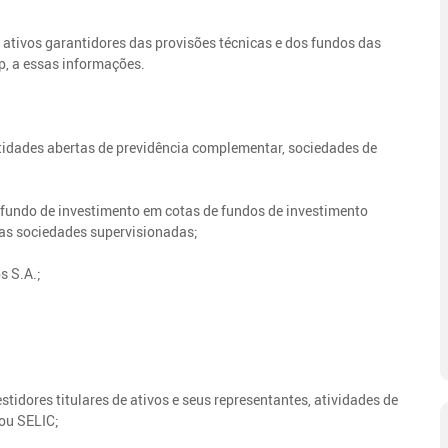
os ativos garantidores das provisões técnicas e dos fundos das
p, a essas informações.
ntidades abertas de previdência complementar, sociedades de
u fundo de investimento em cotas de fundos de investimento
 as sociedades supervisionadas;
s S.A.;
estidores titulares de ativos e seus representantes, atividades de
ou SELIC;