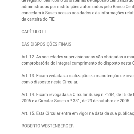
de registro, bem como os sistemas de depósito centralizado e
administrados por instituições autorizados pelo Banco Cent
concedam à Susep acesso aos dados e às informações relati
da carteira do FIE.
CAPÍTULO III
DAS DISPOSIÇÕES FINAIS
Art. 12. As sociedades supervisionadas são obrigadas a ma
comprobatória do integral cumprimento do disposto nesta C
Art. 13. Ficam vedadas a realização e a manutenção de inv
com o disposto nesta Circular.
Art. 14. Ficam revogadas a Circular Susep n.º 284, de 15 de 
2005 e a Circular Susep n.º 331, de 23 de outubro de 2006.
Art. 15. Esta Circular entra em vigor na data da sua publica
ROBERTO WESTENBERGER