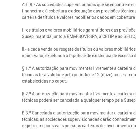
Art. 8.º As sociedades supervisionadas que se encontrem e
financeira e à cobertura e adequação das provisões técnic
carteira de títulos e valores mobiliários dados em cobertura
I - os títulos e valores mobiliários garantidores das provi
Susep, mantida junto à BM&FBOVESPA, à CETIP e ao SELIC,
II - a cada venda ou resgate de títulos ou valores mobiliár
maior valor, excetuada a hipótese de existência de excesso 
§ 1.º A autorização para movimentar livremente a carteira d
técnicas terá validade pelo período de 12 (doze) meses, r
estabelecidas no caput.
§ 2.º A autorização para movimentar livremente a carteira d
técnicas poderá ser cancelada a qualquer tempo pela Susep
§ 3.º Cancelada a autorização para movimentar a carteira de
técnicas, as sociedades supervisionadas darão conheciment
registro, responsáveis por suas carteiras de investimento no