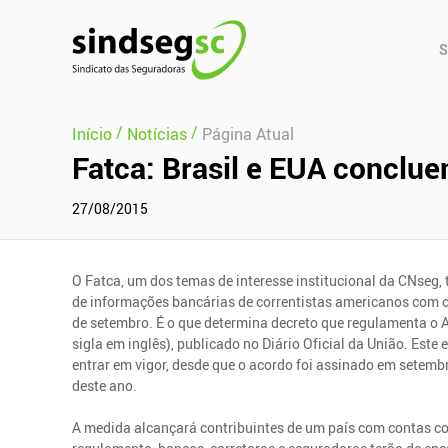
Pular Navegação (s)
Men
S
Prin
/
/
Início
Notícias
Página Atual
Fatca: Brasil e EUA conclu
27/08/2015
O Fatca, um dos temas de interesse institucional da CNseg, t
de informações bancárias de correntistas americanos com co
de setembro. É o que determina decreto que regulamenta o A
sigla em inglês), publicado no Diário Oficial da União. Este 
entrar em vigor, desde que o acordo foi assinado em setemb
deste ano.
A medida alcançará contribuintes de um país com contas co