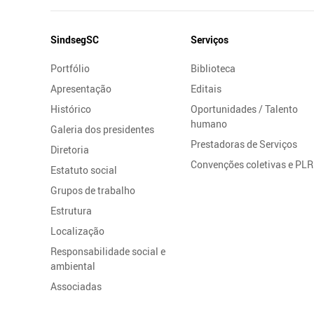
Mapa
SindsegSC
Serviços
do
Portfólio
Biblioteca
Site
Apresentação
Editais
Histórico
Oportunidades / Talento
humano
Galeria dos presidentes
Prestadoras de Serviços
Diretoria
Convenções coletivas e PLR
Estatuto social
Grupos de trabalho
Estrutura
Localização
Responsabilidade social e
ambiental
Associadas