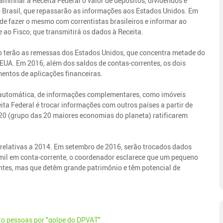
aminhar à Receita Federal o valor de depósitos, dividendos e
 Brasil, que repassarão as informações aos Estados Unidos. Em
 de fazer o mesmo com correntistas brasileiros e informar ao
 ao Fisco, que transmitirá os dados à Receita.
o terão as remessas dos Estados Unidos, que concentra metade do
EUA. Em 2016, além dos saldos de contas-correntes, os dois
entos de aplicações financeiras.
a automática, de informações complementares, como imóveis
ita Federal é trocar informações com outros países a partir de
G20 (grupo das 20 maiores economias do planeta) ratificarem
 relativas a 2014. Em setembro de 2016, serão trocados dados
 mil em conta-corrente, o coordenador esclarece que um pequeno
ntes, mas que detêm grande patrimônio e têm potencial de
to pessoas por "golpe do DPVAT"