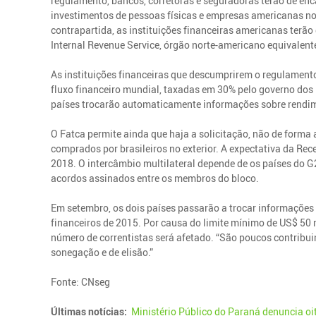
regulamento, bancos, corretoras e seguradoras terão de enc
investimentos de pessoas físicas e empresas americanas no
contrapartida, as instituições financeiras americanas terão
Internal Revenue Service, órgão norte-americano equivalente
As instituições financeiras que descumprirem o regulament
fluxo financeiro mundial, taxadas em 30% pelo governo dos 
países trocarão automaticamente informações sobre rendim
O Fatca permite ainda que haja a solicitação, não de form
comprados por brasileiros no exterior. A expectativa da Rece
2018. O intercâmbio multilateral depende de os países do 
acordos assinados entre os membros do bloco.
Em setembro, os dois países passarão a trocar informações
financeiros de 2015. Por causa do limite mínimo de US$ 50
número de correntistas será afetado. “São poucos contribui
sonegação e de elisão.”
Fonte: CNseg
Últimas notícias:
Ministério Público do Paraná denuncia oi