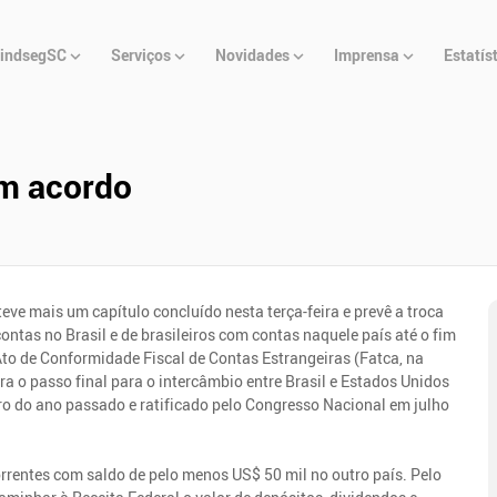
u
indsegSC
Serviços
Novidades
Imprensa
Estatís
cipal
em acordo
eve mais um capítulo concluído nesta terça-feira e prevê a troca
ntas no Brasil e de brasileiros com contas naquele país até o fim
to de Conformidade Fiscal de Contas Estrangeiras (Fatca, na
era o passo final para o intercâmbio entre Brasil e Estados Unidos
ro do ano passado e ratificado pelo Congresso Nacional em julho
rrentes com saldo de pelo menos US$ 50 mil no outro país. Pelo