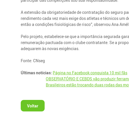
participar das competições sob sua responsabilidade.
A extensão da obrigatoriedade de contratação do seguro par
rendimento cada vez mais exige dos atletas e técnicos um 
então a condições fisiológicas de risco”, observou Ana Amél
Pelo projeto, estabelece-se que a importância segurada ga
remuneração pactuada com o clube contratante. Se a propost
adequarem às novas exigências.
Fonte: CNseg
Últimas notícias:
Página no Facebook conquista 10 mil fãs
OBSERVATÓRIO E CEBDS vão produzir ferramen
Brasileiros estão trocando duas rodas das mo
Voltar