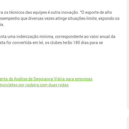
a os técnicos das equipes é outra inovação. “O esporte de alto
desempenho que diversas vezes atinge situações-limite, expondo-os
ia.
ranta uma indenização mínima, correspondente ao valor anual da
a for convertida em lei, os clubes terão 180 dias para se
ta de Análise de Segurança Viária para empresas​
tocicletas por cadeira com duas rodas​