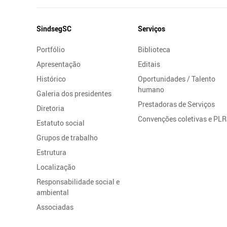
Mapa
SindsegSC
Serviços
do
Portfólio
Biblioteca
Site
Apresentação
Editais
Histórico
Oportunidades / Talento
humano
Galeria dos presidentes
Prestadoras de Serviços
Diretoria
Convenções coletivas e PLR
Estatuto social
Grupos de trabalho
Estrutura
Localização
Responsabilidade social e
ambiental
Associadas