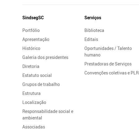
Mapa
SindsegSC
Serviços
do
Portfólio
Biblioteca
Site
Apresentação
Editais
Histórico
Oportunidades / Talento
humano
Galeria dos presidentes
Prestadoras de Serviços
Diretoria
Convenções coletivas e PLR
Estatuto social
Grupos de trabalho
Estrutura
Localização
Responsabilidade social e
ambiental
Associadas