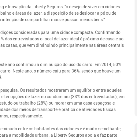
ng e Inovação da Liberty Seguros, “o desejo de viver em cidades
alho e áreas de lazer, a disposição de se deslocar a pé ou de
 a intenção de compartilhar mais e possuir menos bens.”
ondições consideradas para uma cidade compacta. Confirmando
 dos entrevistados o local de lazer ideal é próximo de casa e ao
s das casas, que vem diminuindo principalmente nas áreas centrais
deste ano confirmou a diminuição do uso do carro. Em 2014, 50%
 carro. Neste ano, o número caiu para 36%, sendo que houve um
é.
pesquisa. Os resultados mostraram um equilíbrio entre aqueles
 ter opções de lazer no condomínio (33% dos entrevistados), em
estudo ou trabalho (28%) ou morar em uma casa espaçosa e
idade dos meios de transporte e prática de atividades físicas
anos, respectivamente.
seminado entre os habitantes das cidades e é muito semelhante,
ara a mobilidade urbana, a Liberty Seguros apoia e faz parte