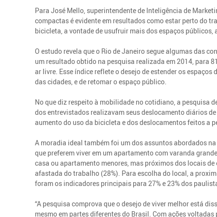
Para José Mello, superintendente de Inteligência de Marketi
compactas é evidente em resultados como estar perto do trab
bicicleta, a vontade de usufruir mais dos espaços públicos,
O estudo revela que o Rio de Janeiro segue algumas das c
um resultado obtido na pesquisa realizada em 2014, para 81%
ar livre. Esse índice reflete o desejo de estender os espaço
das cidades, e de retomar o espaço público.
No que diz respeito à mobilidade no cotidiano, a pesquisa 
dos entrevistados realizavam seus deslocamento diários de
aumento do uso da bicicleta e dos deslocamentos feitos a p
A moradia ideal também foi um dos assuntos abordados na 
que preferem viver em um apartamento com varanda grande e
casa ou apartamento menores, mas próximos dos locais de 
afastada do trabalho (28%). Para escolha do local, a proxim
foram os indicadores principais para 27% e 23% dos paulist
“A pesquisa comprova que o desejo de viver melhor está dis
mesmo em partes diferentes do Brasil. Com ações voltadas p