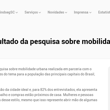
u
indsegSC
Serviços
Novidades
Imprensa
Estatís
cipal
ultado da pesquisa sobre mobilid
squisa sobre mobilidade urbana realizada em parceria com o
ões do tema para a população das principais capitais do Brasil,
ão da cidade ideal e, para 82% dos entrevistados, ela apresenta
balho e compras estão próximos de casa. Mulheres e pessoas
 desse estilo, mesmo que isso represente abrir mão de algumas