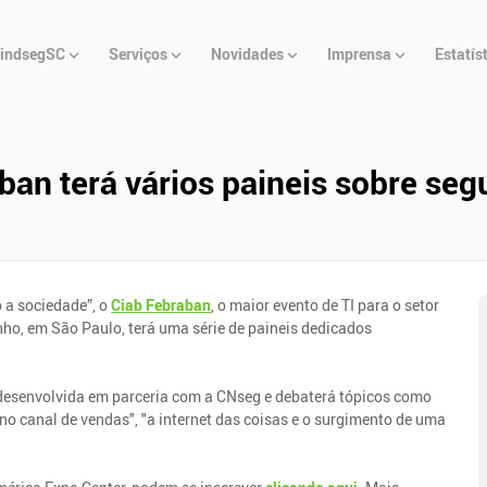
u
indsegSC
Serviços
Novidades
Imprensa
Estatís
cipal
an terá vários paineis sobre seg
 a sociedade”, o
Ciab Febraban
, o maior evento de TI para o setor
nho, em São Paulo, terá uma série de paineis dedicados
 desenvolvida em parceria com a CNseg e debaterá tópicos como
 no canal de vendas", "a internet das coisas e o surgimento de uma