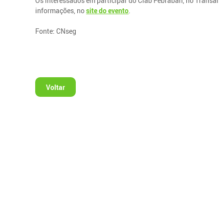
Os interessados em participar do Ciab Febraban, no Transa
informações, no
site do evento
.
Fonte: CNseg
Voltar