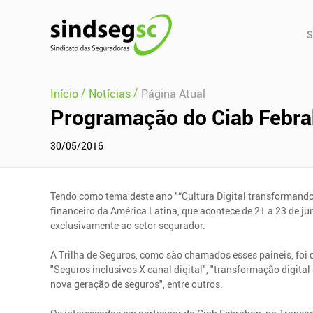
Pular Navegação (s)
Men
S
Prin
/
/
Início
Notícias
Página Atual
Programação do Ciab Febrab
30/05/2016
Tendo como tema deste ano "“Cultura Digital transformando
financeiro da América Latina, que acontece de 21 a 23 de ju
exclusivamente ao setor segurador.
A Trilha de Seguros, como são chamados esses paineis, foi
"Seguros inclusivos X canal digital", "transformação digital
nova geração de seguros", entre outros.