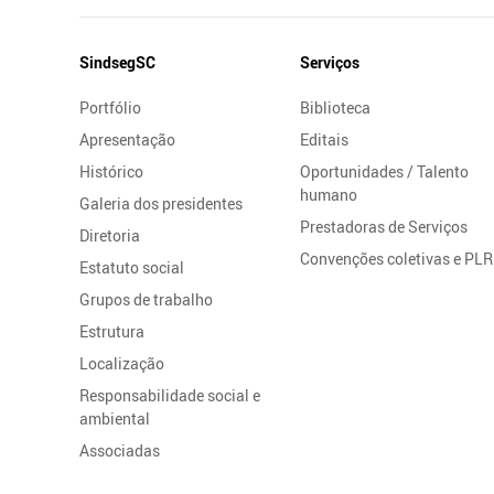
Mapa
SindsegSC
Serviços
do
Portfólio
Biblioteca
Site
Apresentação
Editais
Histórico
Oportunidades / Talento
humano
Galeria dos presidentes
Prestadoras de Serviços
Diretoria
Convenções coletivas e PLR
Estatuto social
Grupos de trabalho
Estrutura
Localização
Responsabilidade social e
ambiental
Associadas