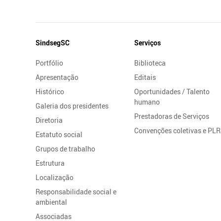
Mapa
SindsegSC
Serviços
do
Portfólio
Biblioteca
Site
Apresentação
Editais
Histórico
Oportunidades / Talento
humano
Galeria dos presidentes
Prestadoras de Serviços
Diretoria
Convenções coletivas e PLR
Estatuto social
Grupos de trabalho
Estrutura
Localização
Responsabilidade social e
ambiental
Associadas