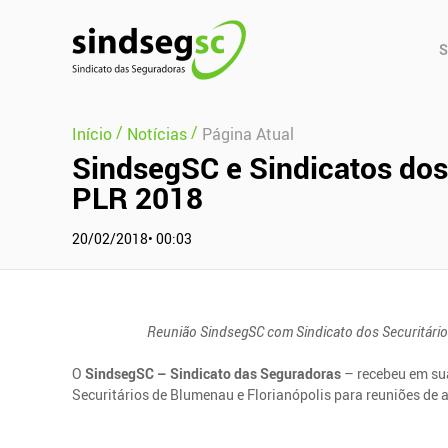
Pular Navegação (s)
Men
S
Prin
/
/
Início
Notícias
Página Atual
SindsegSC e Sindicatos dos
PLR 2018
20/02/2018• 00:03
Reunião SindsegSC com Sindicato dos Securitários
O
SindsegSC – Sindicato das Seguradoras
– recebeu em sua
Securitários de Blumenau e Florianópolis para reuniões de 