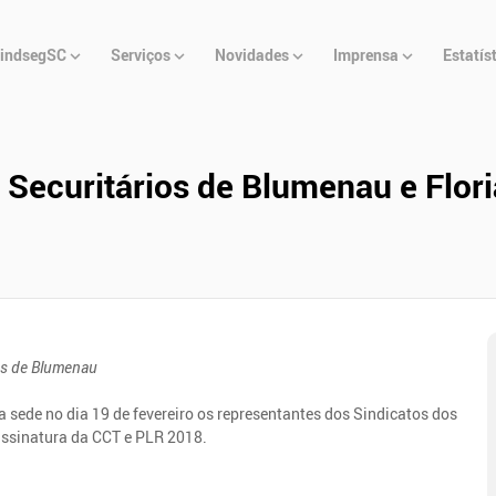
u
indsegSC
Serviços
Novidades
Imprensa
Estatís
cipal
 Securitários de Blumenau e Flor
 de Blumenau
 sede no dia 19 de fevereiro os representantes dos Sindicatos dos
assinatura da CCT e PLR 2018.