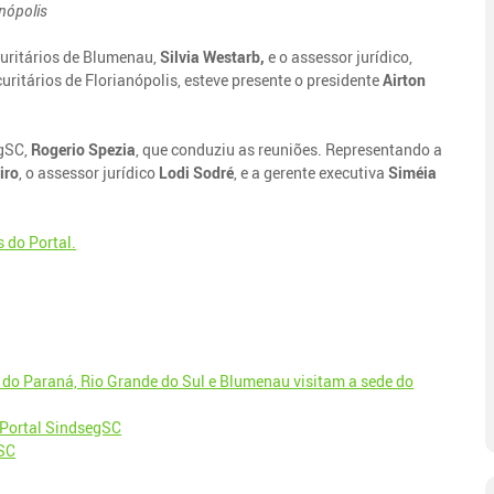
ópolis
curitários de Blumenau,
Silvia Westarb,
e o assessor jurídico,
uritários de Florianópolis, esteve presente o presidente
Airton
egSC,
Rogerio Spezia
, que conduziu as reuniões. Representando a
iro
, o assessor jurídico
Lodi Sodré
, e a gerente executiva
Siméia
s do Portal.
 do Paraná, Rio Grande do Sul e Blumenau visitam a sede do
 Portal SindsegSC
gSC