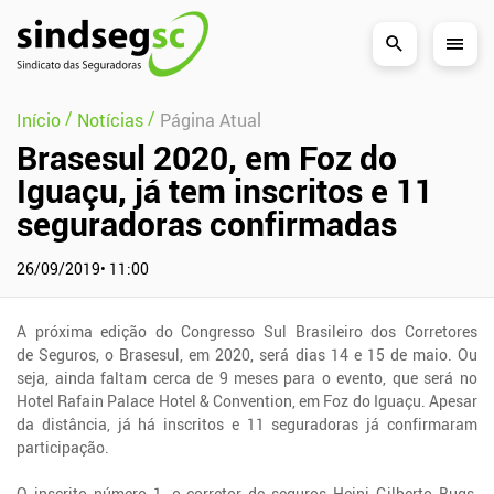
Pular Navegação (s)
/
/
Início
Notícias
Página Atual
Brasesul 2020, em Foz do
Iguaçu, já tem inscritos e 11
seguradoras confirmadas
26/09/2019• 11:00
A próxima edição do Congresso Sul Brasileiro dos Corretores
de Seguros, o Brasesul, em 2020, será dias 14 e 15 de maio. Ou
seja, ainda faltam cerca de 9 meses para o evento, que será no
Hotel Rafain Palace Hotel & Convention, em Foz do Iguaçu. Apesar
da distância, já há inscritos e 11 seguradoras já confirmaram
participação.
O inscrito número 1, o corretor de seguros Heini Gilberto Bugs,