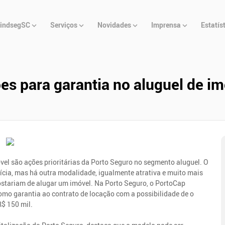
u
indsegSC
Serviços
Novidades
Imprensa
Estatís
cipal
es para garantia no aluguel de i
móvel são ações prioritárias da Porto Seguro no segmento aluguel. O
tícia, mas há outra modalidade, igualmente atrativa e muito mais
gostariam de alugar um imóvel. Na Porto Seguro, o PortoCap
 como garantia ao contrato de locação com a possibilidade de o
R$ 150 mil.