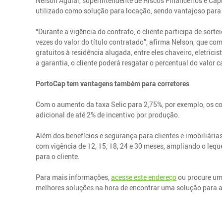
Nelson Aguiar, superintendente de Riscos Financeiros e Cap
utilizado como solução para locação, sendo vantajoso para
“Durante a vigência do contrato, o cliente participa de sort
vezes do valor do título contratado”, afirma Nelson, que c
gratuitos à residência alugada, entre eles chaveiro, eletric
a garantia, o cliente poderá resgatar o percentual do valor 
PortoCap tem vantagens também para corretores
Com o aumento da taxa Selic para 2,75%, por exemplo, os c
adicional de até 2% de incentivo por produção.
Além dos benefícios e segurança para clientes e imobiliária
com vigência de 12, 15, 18, 24 e 30 meses, ampliando o leq
para o cliente.
Para mais informações,
acesse este endereço
ou procure um 
melhores soluções na hora de encontrar uma solução para a