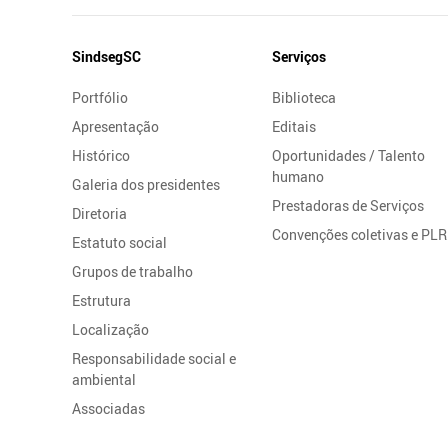
Mapa
SindsegSC
Serviços
do
Portfólio
Biblioteca
Site
Apresentação
Editais
Histórico
Oportunidades / Talento
humano
Galeria dos presidentes
Prestadoras de Serviços
Diretoria
Convenções coletivas e PLR
Estatuto social
Grupos de trabalho
Estrutura
Localização
Responsabilidade social e
ambiental
Associadas