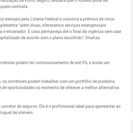
italização da Porto Seguro, destaca que o modelo pode ser
 quem contrata.
eios mensais pela Loteria Federal e concorra a prêmios de cinco
omplementa “além disso, oferecemos serviços emergenciais
ista e encanador. E caso permaneça até o final da vigência sem usar
capitalizado de acordo com o plano escolhido”, finaliza.
orretores podem ter comissionamento de até 5%, e ainda um
s, os corretores podem trabalhar com um portfólio de produtos
ue de oportunidades no momento de oferecer a melhor alternativa
corretor de seguros. Ele é o profissional ideal para apresentar as
luguel de imóveis.