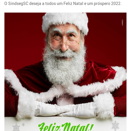
O SindsegSC deseja a todos um Feliz Natal e um próspero 2022.