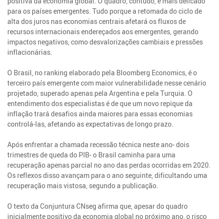
positiva da economia global. O quadro, contudo, é mais delicado
para os países emergentes. Tudo porque a retomada do ciclo de
alta dos juros nas economias centrais afetará os fluxos de
recursos internacionais endereçados aos emergentes, gerando
impactos negativos, como desvalorizações cambiais e pressões
inflacionárias.
O Brasil, no ranking elaborado pela Bloomberg Economics, é o
terceiro país emergente com maior vulnerabilidade nesse cenário
projetado, superado apenas pela Argentina e pela Turquia. O
entendimento dos especialistas é de que um novo repique da
inflação trará desafios ainda maiores para essas economias
controlá-las, afetando as expectativas de longo prazo.
Após enfrentar a chamada recessão técnica neste ano- dois
trimestres de queda do PIB- o Brasil caminha para uma
recuperação apenas parcial no ano das perdas ocorridas em 2020.
Os reflexos disso avançam para o ano seguinte, dificultando uma
recuperação mais vistosa, segundo a publicação.
O texto da Conjuntura CNseg afirma que, apesar do quadro
inicialmente positivo da economia global no próximo ano, o risco