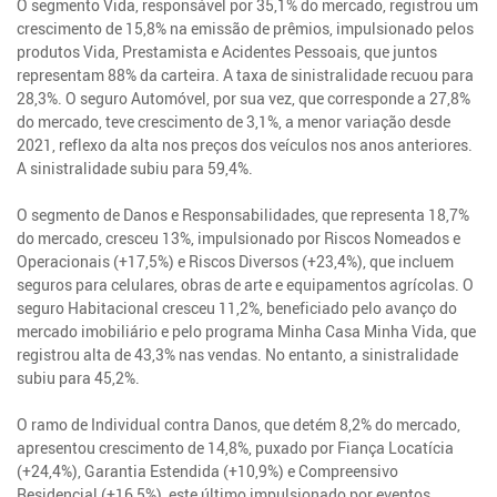
O segmento Vida, responsável por 35,1% do mercado, registrou um
crescimento de 15,8% na emissão de prêmios, impulsionado pelos
produtos Vida, Prestamista e Acidentes Pessoais, que juntos
representam 88% da carteira. A taxa de sinistralidade recuou para
28,3%. O seguro Automóvel, por sua vez, que corresponde a 27,8%
do mercado, teve crescimento de 3,1%, a menor variação desde
2021, reflexo da alta nos preços dos veículos nos anos anteriores.
A sinistralidade subiu para 59,4%.
O segmento de Danos e Responsabilidades, que representa 18,7%
do mercado, cresceu 13%, impulsionado por Riscos Nomeados e
Operacionais (+17,5%) e Riscos Diversos (+23,4%), que incluem
seguros para celulares, obras de arte e equipamentos agrícolas. O
seguro Habitacional cresceu 11,2%, beneficiado pelo avanço do
mercado imobiliário e pelo programa Minha Casa Minha Vida, que
registrou alta de 43,3% nas vendas. No entanto, a sinistralidade
subiu para 45,2%.
O ramo de Individual contra Danos, que detém 8,2% do mercado,
apresentou crescimento de 14,8%, puxado por Fiança Locatícia
(+24,4%), Garantia Estendida (+10,9%) e Compreensivo
Residencial (+16,5%), este último impulsionado por eventos