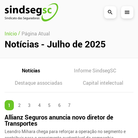
Pular Navegação (s)
/
Início
Página Atual
Notícias - Julho de 2025
Notícias
Informe SindsegSC
Destaque associadas
Capital intelectual
1
2
3
4
5
6
7
Allianz Seguros anuncia novo diretor de
Transportes
Leandro Mihara chega para reforçar a operação no segmento e
contribuir para o crescimento sustentável da companhia