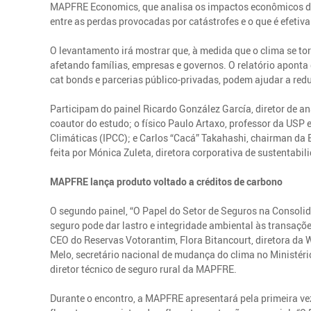
MAPFRE Economics, que analisa os impactos econômicos da 
entre as perdas provocadas por catástrofes e o que é efetiv
O levantamento irá mostrar que, à medida que o clima se torn
afetando famílias, empresas e governos. O relatório apont
cat bonds e parcerias público-privadas, podem ajudar a reduz
Participam do painel Ricardo González García, diretor de 
coautor do estudo; o físico Paulo Artaxo, professor da US
Climáticas (IPCC); e Carlos “Cacá” Takahashi, chairman da
feita por Mónica Zuleta, diretora corporativa de sustentab
MAPFRE lança produto voltado a créditos de carbono
O segundo painel, “O Papel do Setor de Seguros na Consoli
seguro pode dar lastro e integridade ambiental às transaçõ
CEO do Reservas Votorantim, Flora Bitancourt, diretora da W
Melo, secretário nacional de mudança do clima no Ministé
diretor técnico de seguro rural da MAPFRE.
Durante o encontro, a MAPFRE apresentará pela primeira ve