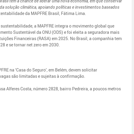
 Brasil tem a chance de liderar uma nova economia, em que conservar
da solução climática, apoiando políticas e investimentos baseados
stentabilidade da MAPFRE Brasil, Fátima Lima.
sustentabilidade, a MAPFRE integra o movimento global que
vimento Sustentável da ONU (ODS) e foi eleita a seguradora mais
tuições Financeiras (RASA) em 2025. No Brasil, a companhia tem
8 e se tornar net zero em 2030.
FRE na ‘Casa do Seguro’, em Belém, devem solicitar
agas são limitadas e sujeitas à confirmação.
ssa Alferes Costa, número 2828, bairro Pedreira, a poucos metros