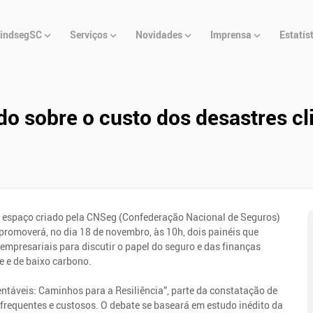
u
indsegSC
Serviços
Novidades
Imprensa
Estatís
cipal
 sobre o custo dos desastres cl
 espaço criado pela CNSeg (Confederação Nacional de Seguros)
omoverá, no dia 18 de novembro, às 10h, dois painéis que
 empresariais para discutir o papel do seguro e das finanças
e e de baixo carbono.
ntáveis: Caminhos para a Resiliência”, parte da constatação de
frequentes e custosos. O debate se baseará em estudo inédito da