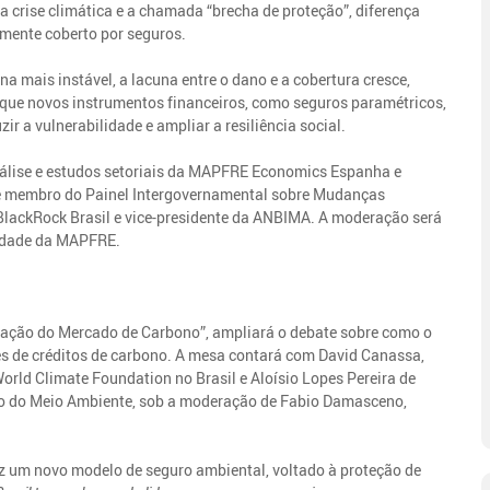
crise climática e a chamada “brecha de proteção”, diferença
amente coberto por seguros.
a mais instável, a lacuna entre o dano e a cobertura cresce,
a que novos instrumentos financeiros, como seguros paramétricos,
ir a vulnerabilidade e ampliar a resiliência social.
análise e estudos setoriais da MAPFRE Economics Espanha e
P e membro do Painel Intergovernamental sobre Mudanças
 BlackRock Brasil e vice-presidente da ANBIMA. A moderação será
ilidade da MAPFRE.
dação do Mercado de Carbono”, ampliará o debate sobre como o
es de créditos de carbono. A mesa contará com David Canassa,
orld Climate Foundation no Brasil e Aloísio Lopes Pereira de
rio do Meio Ambiente, sob a moderação de Fabio Damasceno,
z um novo modelo de seguro ambiental, voltado à proteção de