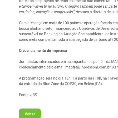
florestas em projetos de reflorestamento não comercial
. “O
é também investir no futuro. O seguro também pode ser parte 
em dados, inovação e cooperação”, d
estaca a diretora de su
Com presença em mais de 100 países e operação focada em 
busca alinhar o setor financeiro aos Objetivos de Desenvol
sustentável no Ranking da Atuação Socioambiental de Insti
como meta compensar toda a sua pegada de carbono até 202
Credenciamento de imprensa
Jornalistas interessados em acompanhar os painéis da MAP
credenciamento pelo e-mail mapfre@inpresspni.com.br. As v
A programação será no dia 18/11 a partir das 10h, na Trave
da entrada da Blue Zone da COP30, em Belém (PA).
Fonte: JRS
Voltar