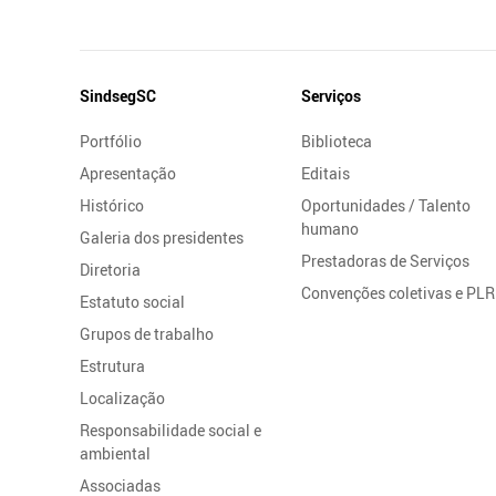
Mapa
SindsegSC
Serviços
do
Portfólio
Biblioteca
Site
Apresentação
Editais
Histórico
Oportunidades / Talento
humano
Galeria dos presidentes
Prestadoras de Serviços
Diretoria
Convenções coletivas e PLR
Estatuto social
Grupos de trabalho
Estrutura
Localização
Responsabilidade social e
ambiental
Associadas