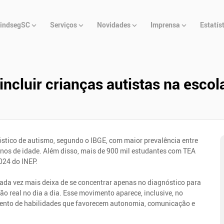
u
indsegSC
Serviços
Novidades
Imprensa
Estatís
cipal
incluir crianças autistas na escol
óstico de autismo, segundo o IBGE, com maior prevalência entre
 anos de idade. Além disso, mais de 900 mil estudantes com TEA
024 do INEP.
ada vez mais deixa de se concentrar apenas no diagnóstico para
 real no dia a dia. Esse movimento aparece, inclusive, no
imento de habilidades que favorecem autonomia, comunicação e