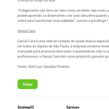
criança ao longo da vida.
“O diagnóstico não deve ser visto como um limite, mas como 
podem aprender, se desenvolver e ter uma vida plena quando 
chave para transformar essa realidade”
, conclui a psicóloga 
Genial Care
Genial Care é uma rede de cuidado de saúde atípica especial
em todas as regiões de São Paulo, a empresa combina model
avançada para promover bem-estar e qualidade de vida no 
profissionais, a Genial Care tem como propósito garantir q
Fonte: SEGS por Daniella Pimenta
Voltar
Mapa
SindsegSC
Serviços