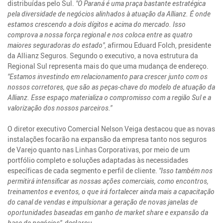
distribuídas pelo Sul.
"O Paraná é uma praça bastante estratégica
pela diversidade de negócios alinhados à atuação da Allianz. É onde
estamos crescendo a dois dígitos e acima do mercado. Isso
comprova a nossa força regional e nos coloca entre as quatro
maiores seguradoras do estado"
, afirmou Eduard Folch, presidente
da Allianz Seguros. Segundo o executivo, a nova estrutura da
Regional Sul representa mais do que uma mudança de endereço.
"Estamos investindo em relacionamento para crescer junto com os
nossos corretores, que são as peças-chave do modelo de atuação da
Allianz. Esse espaço materializa o compromisso com a região Sul e a
valorização dos nossos parceiros."
O diretor executivo Comercial Nelson Veiga destacou que as novas
instalações focarão na expansão da empresa tanto nos seguros
de Varejo quanto nas Linhas Corporativas, por meio de um
portfólio completo e soluções adaptadas às necessidades
específicas de cada segmento e perfil de cliente.
"Isso também nos
permitirá intensificar as nossas ações comerciais, como encontros,
treinamentos e eventos, o que irá fortalecer ainda mais a capacitação
do canal de vendas e impulsionar a geração de novas janelas de
oportunidades baseadas em ganho de market share e expansão da
base de negócios"
, declarou.