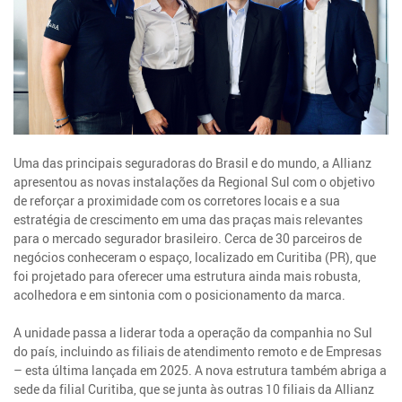
Uma das principais seguradoras do Brasil e do mundo, a Allianz
apresentou as novas instalações da Regional Sul com o objetivo
de reforçar a proximidade com os corretores locais e a sua
estratégia de crescimento em uma das praças mais relevantes
para o mercado segurador brasileiro. Cerca de 30 parceiros de
negócios conheceram o espaço, localizado em Curitiba (PR), que
foi projetado para oferecer uma estrutura ainda mais robusta,
acolhedora e em sintonia com o posicionamento da marca.
A unidade passa a liderar toda a operação da companhia no Sul
do país, incluindo as filiais de atendimento remoto e de Empresas
– esta última lançada em 2025. A nova estrutura também abriga a
sede da filial Curitiba, que se junta às outras 10 filiais da Allianz