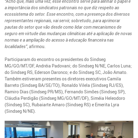
“Acho que, mais uma vez, esse encontro serve para alinhar o papel e
a importância dos sindicatos patronais no que diz respeito ao
ecossistema do setor. Esse encontro, com a presença dos diversos
representantes regionais, vai servir, sobretudo, para aprimorar
pautas do setor que vão desde como lidar com mecanismos de
seguro em virtude das mudanças climáticas até a aplicação de novas
normas e a ampliação do acesso à educação financeira nas
localidades”
, afirmou.
Participaram do encontro os presidentes do Sindseg
MG/GO/MT/DF, Andréia Padovani; do Sindseg N/NE, Carlos Luna;
do Sindseg RS, Ederson Daronco; e do Sindseg SC, João Amato.
Também estiveram presentes os diretores executivos Camila
Barreto (Sindseg BA/SE/TO), Ronaldo Vilela (Sindseg RJ/ES),
Ramiro Dias (Sindseg PR/MS), Fernando Simões (Sindseg SP),
Cláudia Perdigão (Sindseg MG/GO/MT/DF), Siméia Heleodoro
(Sindseg SC), Rubaiarte Amaro (Sindseg RS) e Emerita Lyra
(Sindseg N/NE).