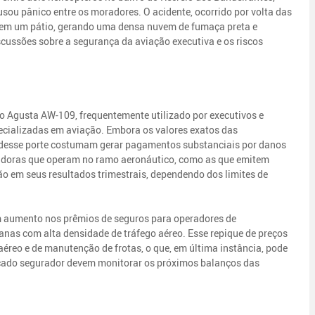
usou pânico entre os moradores. O acidente, ocorrido por volta das
s em um pátio, gerando uma densa nuvem de fumaça preta e
scussões sobre a segurança da aviação executiva e os riscos
o Agusta AW-109, frequentemente utilizado por executivos e
ecializadas em aviação. Embora os valores exatos das
 desse porte costumam gerar pagamentos substanciais por danos
guradoras que operam no ramo aeronáutico, como as que emitem
ão em seus resultados trimestrais, dependendo dos limites de
um aumento nos prêmios de seguros para operadores de
tanas com alta densidade de tráfego aéreo. Esse repique de preços
aéreo e de manutenção de frotas, o que, em última instância, pode
ercado segurador devem monitorar os próximos balanços das