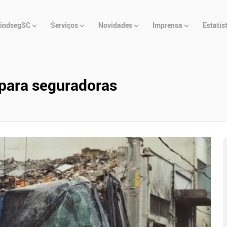
u
indsegSC
Serviços
Novidades
Imprensa
Estatís
cipal
 para seguradoras