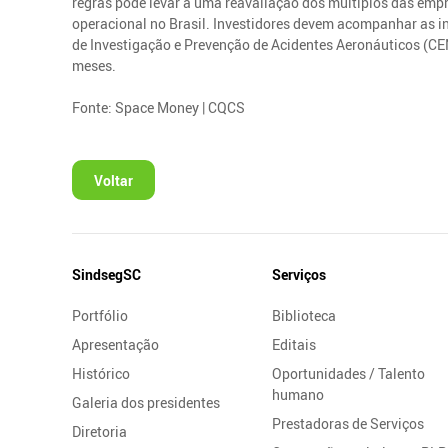
regras pode levar a uma reavaliação dos múltiplos das emp
operacional no Brasil. Investidores devem acompanhar as i
de Investigação e Prevenção de Acidentes Aeronáuticos (CE
meses.
Fonte: Space Money | CQCS
Voltar
Mapa
SindsegSC
Serviços
do
Portfólio
Biblioteca
Site
Apresentação
Editais
Histórico
Oportunidades / Talento
humano
Galeria dos presidentes
Prestadoras de Serviços
Diretoria