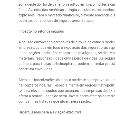
zona oeste do Rio de Janeiro, resultou em cinco mortes e ca
9h na Avenida das Américas, atingiu veículos estacionado
explosões. Para o mercado financeiro, o evento reacende di
cobertos por apólices de seguros aeronáuticos.
Impacto no setor de seguros
A colisão envolvendo aeronaves de alto valor, como o model
empresas, coloca em foco a exposição das seguradoras esp
indenizações ainda não tenham sido divulgados, acidentes
materiais, responsabilidade civil e perda de vidas. As se
apólices para frotas de helicópteros, podem enfrentar press
cobertura envolvidos.
Além das indenizações diretas, o acidente pode provocar 
helicópteros no Brasil, especialmente em regiões metropoli
tende a elevar os custos operacionais das empresas de táxi 
afetar a rentabilidade do setor. Investidores atentos ao m
companhias listadas que atuam nesse nicho.
Repercussões para a aviação executiva