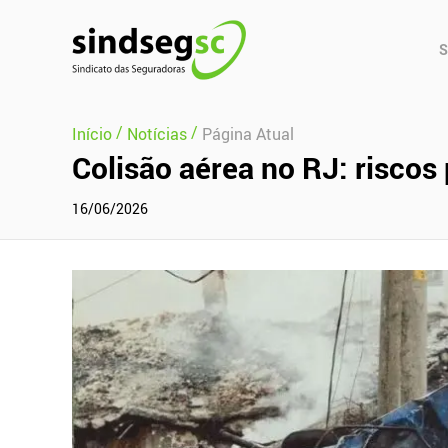
Pular Navegação (s)
Men
S
Prin
/
/
Início
Notícias
Página Atual
Colisão aérea no RJ: riscos
16/06/2026