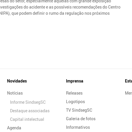
resas do setor, especialmente aquelas com grande exposição
nvestigações do acidente e as possíveis recomendações do Centro
NIPA), que podem definir o rumo da regulação nos próximos
Novidades
Imprensa
Est
Notícias
Releases
Mer
Logotipos
Informe SindsegSC
TV SindsegSC
Destaque associadas
Galeria de fotos
Capital intelectual
Informativos
Agenda