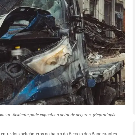
Janeiro. Acidente pode impactar o setor de seguros. (Reprodução
ntre dois helicópteros no bairro do Recreio dos Bandeirantes,