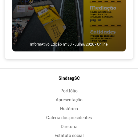
InformAtivo Edição nº 80 - Julho/2026 - Online
Mapa
SindsegSC
do
Portfólio
Site
Apresentação
Histórico
Galeria dos presidentes
Diretoria
Estatuto social