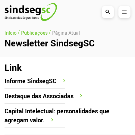
Pular Navegação (s)
/
/
Início
Publicações
Página Atual
Newsletter SindsegSC
Link
Informe SindsegSC
Destaque das Associadas
Capital Intelectual: personalidades que
agregam valor.