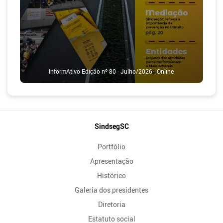
InformAtivo Edição nº 80 - Julho/2026 - Online
Mapa
SindsegSC
do
Portfólio
Site
Apresentação
Histórico
Galeria dos presidentes
Diretoria
Estatuto social